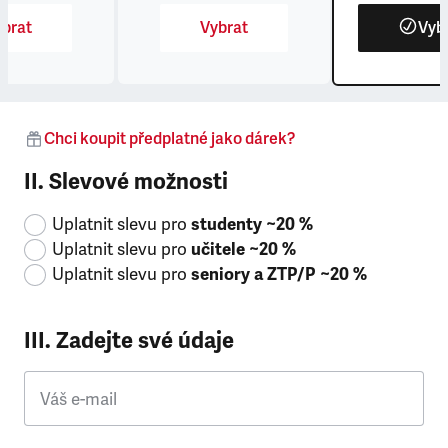
brat
Vybrat
Vyb
Chci koupit předplatné jako dárek?
II. Slevové možnosti
Uplatnit slevu pro
studenty ~20 %
Uplatnit slevu pro
učitele ~20 %
Uplatnit slevu pro
seniory a ZTP/P ~20 %
III. Zadejte své údaje
Váš e-mail