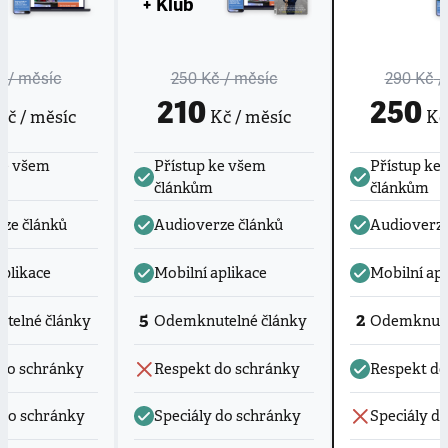
+ Klub
č
/ měsíc
250 Kč
/ měsíc
290 Kč
/
210
250
č / měsíc
Kč / měsíc
Kč 
ke všem
Přístup ke všem
Přístup ke
článkům
článkům
ze článků
Audioverze článků
Audioverze
aplikace
Mobilní aplikace
Mobilní apl
5
2
telné články
Odemknutelné články
Odemknute
do schránky
Respekt do schránky
Respekt do
 do schránky
Speciály do schránky
Speciály d