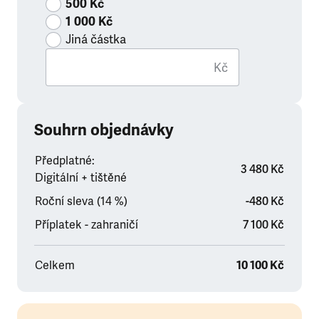
500 Kč
1 000 Kč
Jiná částka
Kč
Souhrn objednávky
Předplatné:
3 480 Kč
Digitální + tištěné
Roční sleva (14 %)
-480 Kč
Příplatek - zahraničí
7 100 Kč
Celkem
10 100 Kč