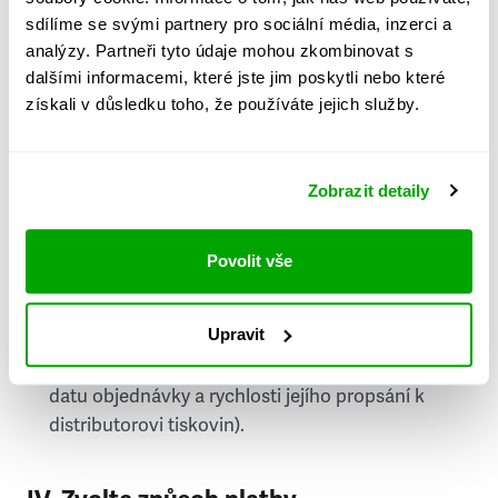
PSČ
sdílíme se svými partnery pro sociální média, inzerci a
analýzy. Partneři tyto údaje mohou zkombinovat s
Stát
dalšími informacemi, které jste jim poskytli nebo které
získali v důsledku toho, že používáte jejich služby.
Doprava do zahraničí je zpoplatněna
a nelze do
něj doručovat Speciály.
Zobrazit detaily
Požádat o fakturu
bude možné po vytvoření
objednávky.
Povolit vše
Pokud je součástí vaší objednávky také
doručování týdeníku Respekt v tištěné verzi, na
Upravit
první vydání ve vaší schránce se můžete těšit
příští, nejpozději přespříští týden (v závislosti na
datu objednávky a rychlosti jejího propsání k
distributorovi tiskovin).