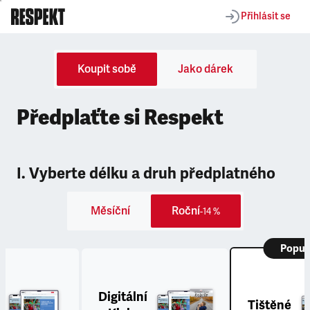
Přihlásit se
Koupit sobě
Jako dárek
Předplaťte si Respekt
I. Vyberte délku a druh předplatného
Měsíční
Roční
-14 %
Popul
Digitální
Tištěné