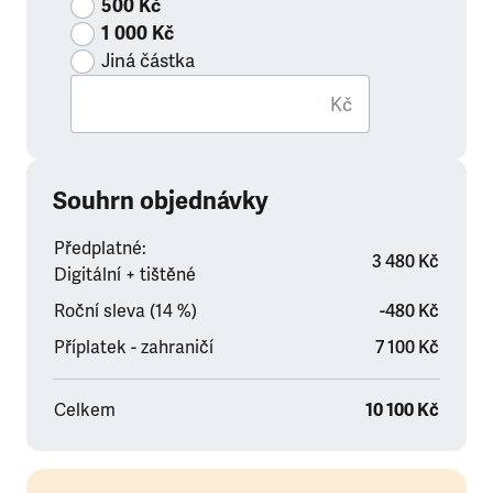
500 Kč
1 000 Kč
Jiná částka
Kč
Souhrn objednávky
Předplatné:
3 480 Kč
Digitální + tištěné
Roční sleva (14 %)
-480 Kč
Příplatek - zahraničí
7 100 Kč
Celkem
10 100 Kč