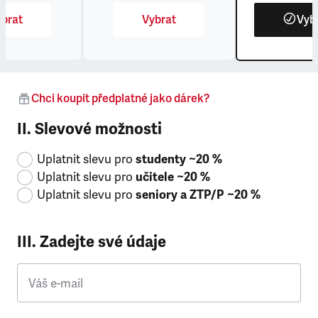
brat
Vybrat
Vyb
Chci koupit předplatné jako dárek?
II. Slevové možnosti
Uplatnit slevu pro
studenty ~20 %
Uplatnit slevu pro
učitele ~20 %
Uplatnit slevu pro
seniory a ZTP/P ~20 %
III. Zadejte své údaje
Váš e-mail