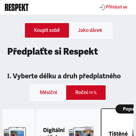
Přihlásit se
Koupit sobě
Jako dárek
Předplaťte si Respekt
I. Vyberte délku a druh předplatného
Měsíční
Roční
-14 %
Popul
Digitální
Tištěné