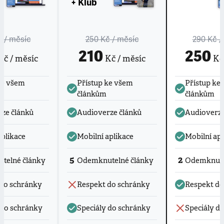
+ Klub
č
/ měsíc
250 Kč
/ měsíc
290 Kč
/
210
250
č / měsíc
Kč / měsíc
Kč 
ke všem
Přístup ke všem
Přístup ke
článkům
článkům
ze článků
Audioverze článků
Audioverze
aplikace
Mobilní aplikace
Mobilní apl
5
2
telné články
Odemknutelné články
Odemknute
do schránky
Respekt do schránky
Respekt do
 do schránky
Speciály do schránky
Speciály d