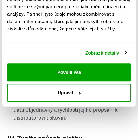
PSČ
sdílíme se svými partnery pro sociální média, inzerci a
analýzy. Partneři tyto údaje mohou zkombinovat s
Stát
dalšími informacemi, které jste jim poskytli nebo které
získali v důsledku toho, že používáte jejich služby.
Doprava do zahraničí je zpoplatněna
a nelze do
něj doručovat Speciály.
Zobrazit detaily
Požádat o fakturu
bude možné po vytvoření
objednávky.
Povolit vše
Pokud je součástí vaší objednávky také
doručování týdeníku Respekt v tištěné verzi, na
Upravit
první vydání ve vaší schránce se můžete těšit
příští, nejpozději přespříští týden (v závislosti na
datu objednávky a rychlosti jejího propsání k
distributorovi tiskovin).