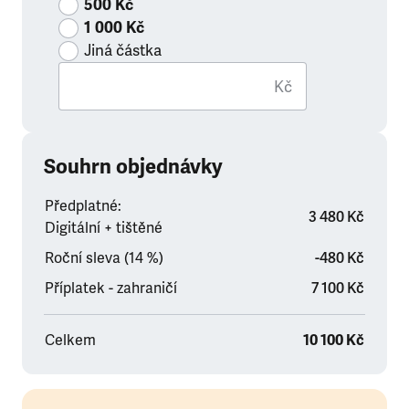
500 Kč
1 000 Kč
Jiná částka
Kč
Souhrn objednávky
Předplatné:
3 480 Kč
Digitální + tištěné
Roční sleva (14 %)
-480 Kč
Příplatek - zahraničí
7 100 Kč
Celkem
10 100 Kč