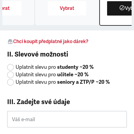
brat
Vybrat
Vyb
Chci koupit předplatné jako dárek?
II. Slevové možnosti
Uplatnit slevu pro
studenty ~20 %
Uplatnit slevu pro
učitele ~20 %
Uplatnit slevu pro
seniory a ZTP/P ~20 %
III. Zadejte své údaje
Váš e-mail