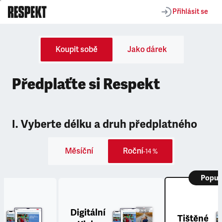
Přihlásit se
Koupit sobě
Jako dárek
Předplaťte si Respekt
I. Vyberte délku a druh předplatného
Měsíční
Roční
-14 %
Popul
Digitální
Tištěné