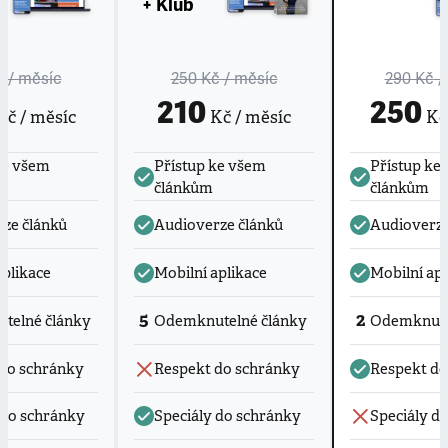
+ Klub
č
/ měsíc
250 Kč
/ měsíc
290 Kč
/
210
250
č / měsíc
Kč / měsíc
Kč 
ke všem
Přístup ke všem
Přístup ke
článkům
článkům
ze článků
Audioverze článků
Audioverze
aplikace
Mobilní aplikace
Mobilní apl
5
2
telné články
Odemknutelné články
Odemknute
do schránky
Respekt do schránky
Respekt do
 do schránky
Speciály do schránky
Speciály d