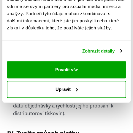
PSČ
sdílíme se svými partnery pro sociální média, inzerci a
analýzy. Partneři tyto údaje mohou zkombinovat s
Stát
dalšími informacemi, které jste jim poskytli nebo které
získali v důsledku toho, že používáte jejich služby.
Doprava do zahraničí je zpoplatněna
a nelze do
něj doručovat Speciály.
Zobrazit detaily
Požádat o fakturu
bude možné po vytvoření
objednávky.
Povolit vše
Pokud je součástí vaší objednávky také
doručování týdeníku Respekt v tištěné verzi, na
Upravit
první vydání ve vaší schránce se můžete těšit
příští, nejpozději přespříští týden (v závislosti na
datu objednávky a rychlosti jejího propsání k
distributorovi tiskovin).