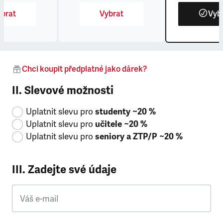
brat
Vybrat
Vyb
Chci koupit předplatné jako dárek?
II. Slevové možnosti
Uplatnit slevu pro
studenty ~20 %
Uplatnit slevu pro
učitele ~20 %
Uplatnit slevu pro
seniory a ZTP/P ~20 %
III. Zadejte své údaje
Váš e-mail