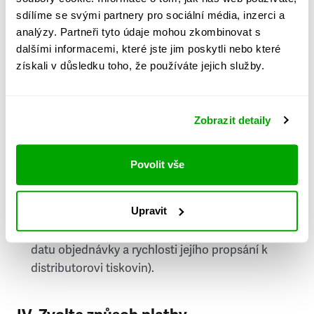
PSČ
sdílíme se svými partnery pro sociální média, inzerci a
analýzy. Partneři tyto údaje mohou zkombinovat s
Stát
dalšími informacemi, které jste jim poskytli nebo které
získali v důsledku toho, že používáte jejich služby.
Doprava do zahraničí je zpoplatněna
a nelze do
něj doručovat Speciály.
Zobrazit detaily
Požádat o fakturu
bude možné po vytvoření
objednávky.
Povolit vše
Pokud je součástí vaší objednávky také
doručování týdeníku Respekt v tištěné verzi, na
Upravit
první vydání ve vaší schránce se můžete těšit
příští, nejpozději přespříští týden (v závislosti na
datu objednávky a rychlosti jejího propsání k
distributorovi tiskovin).