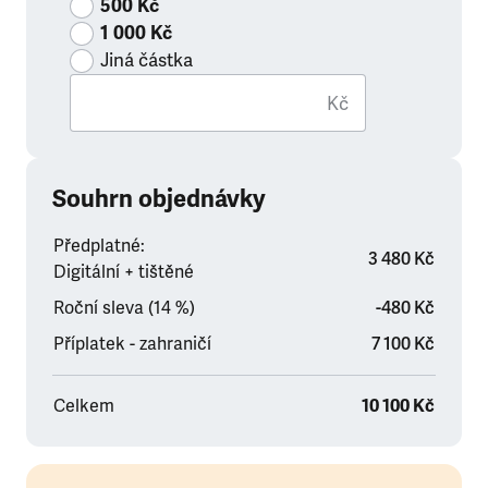
500 Kč
1 000 Kč
Jiná částka
Kč
Souhrn objednávky
Předplatné:
3 480 Kč
Digitální + tištěné
Roční sleva (14 %)
-480 Kč
Příplatek - zahraničí
7 100 Kč
Celkem
10 100 Kč