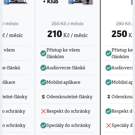
+ Klub
č
/ měsíc
250 Kč
/ měsíc
290 Kč
/
210
250
č / měsíc
Kč / měsíc
Kč 
ke všem
Přístup ke všem
Přístup ke
článkům
článkům
ze článků
Audioverze článků
Audioverze
aplikace
Mobilní aplikace
Mobilní apl
5
2
telné články
Odemknutelné články
Odemknute
do schránky
Respekt do schránky
Respekt do
 do schránky
Speciály do schránky
Speciály d