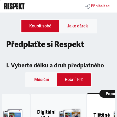
Přihlásit se
Koupit sobě
Jako dárek
Předplaťte si Respekt
I. Vyberte délku a druh předplatného
Měsíční
Roční
-14 %
Popul
Digitální
Tištěné