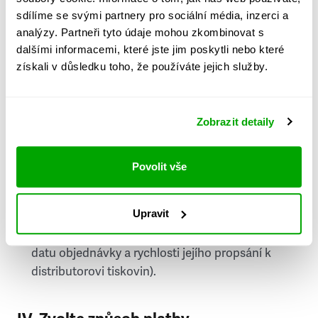
PSČ
sdílíme se svými partnery pro sociální média, inzerci a
analýzy. Partneři tyto údaje mohou zkombinovat s
Stát
dalšími informacemi, které jste jim poskytli nebo které
získali v důsledku toho, že používáte jejich služby.
Doprava do zahraničí je zpoplatněna
a nelze do
něj doručovat Speciály.
Zobrazit detaily
Požádat o fakturu
bude možné po vytvoření
objednávky.
Povolit vše
Pokud je součástí vaší objednávky také
doručování týdeníku Respekt v tištěné verzi, na
Upravit
první vydání ve vaší schránce se můžete těšit
příští, nejpozději přespříští týden (v závislosti na
datu objednávky a rychlosti jejího propsání k
distributorovi tiskovin).