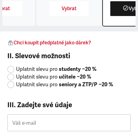
brat
Vybrat
Vyb
Chci koupit předplatné jako dárek?
II. Slevové možnosti
Uplatnit slevu pro
studenty ~20 %
Uplatnit slevu pro
učitele ~20 %
Uplatnit slevu pro
seniory a ZTP/P ~20 %
III. Zadejte své údaje
Váš e-mail