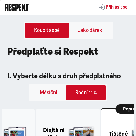
Přihlásit se
Koupit sobě
Jako dárek
Předplaťte si Respekt
I. Vyberte délku a druh předplatného
Měsíční
Roční
-14 %
Popul
Digitální
Tištěné