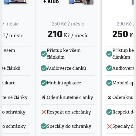
+ Klub
č
/ měsíc
250 Kč
/ měsíc
290 Kč
/
210
250
č / měsíc
Kč / měsíc
Kč 
ke všem
Přístup ke všem
Přístup ke
článkům
článkům
ze článků
Audioverze článků
Audioverze
aplikace
Mobilní aplikace
Mobilní apl
5
2
telné články
Odemknutelné články
Odemknute
do schránky
Respekt do schránky
Respekt do
 do schránky
Speciály do schránky
Speciály d