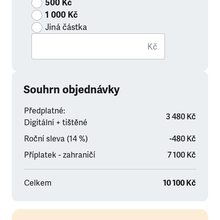
500 Kč
1 000 Kč
Jiná částka
Kč
Souhrn objednávky
Předplatné:
3 480 Kč
Digitální + tištěné
Roční sleva (14 %)
-480 Kč
Příplatek - zahraničí
7 100 Kč
Celkem
10 100 Kč