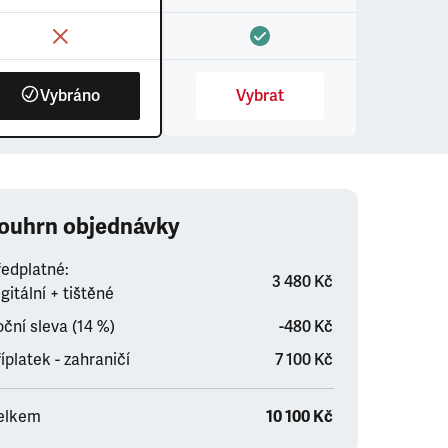
Vybráno
Vybrat
ouhrn objednávky
ředplatné:
3 480 Kč
gitální + tištěné
ční sleva (14 %)
-480 Kč
íplatek - zahraničí
7 100 Kč
elkem
10 100 Kč