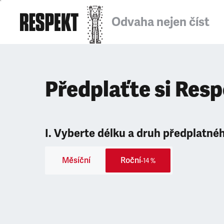
Odvaha nejen číst
Předplaťte si Res
I. Vyberte délku a druh předplatné
Měsíční
Roční
-14 %