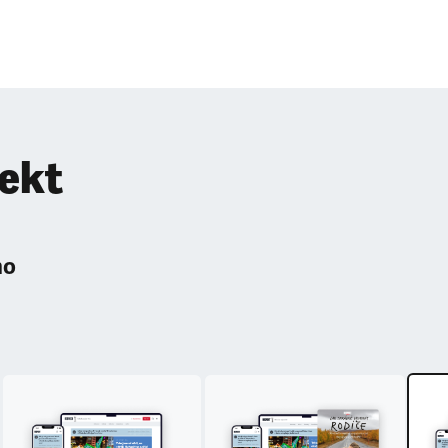
pekt
ho