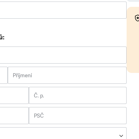
ů:
Příjmení
Č. p.
PSČ