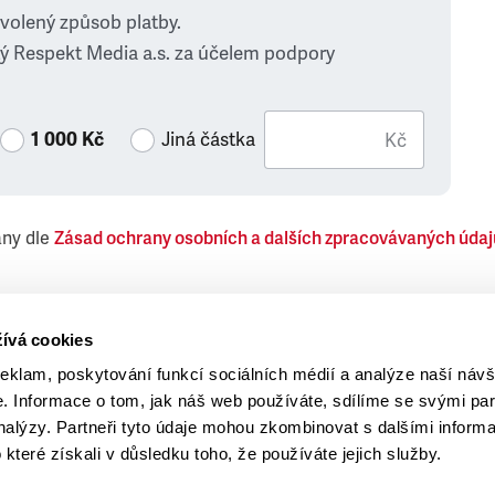
zvolený způsob platby.
ý Respekt Media a.s. za účelem podpory
1 000 Kč
Jiná částka
Kč
ány dle
Zásad ochrany osobních a dalších zpracovávaných údaj
 Respekt Media, a.s., týkající se též jiných než objednaných č
ívá cookies
reklam, poskytování funkcí sociálních médií a analýze naší návš
 Informace o tom, jak náš web používáte, sdílíme se svými par
analýzy. Partneři tyto údaje mohou zkombinovat s dalšími inform
o které získali v důsledku toho, že používáte jejich služby.