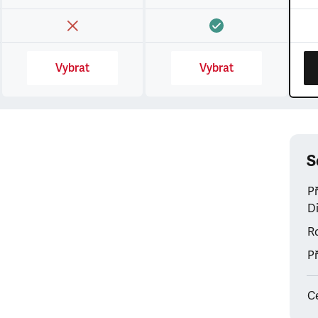
Vybrat
Vybrat
S
P
Di
Ro
Př
C