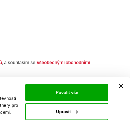
ů
, a souhlasím se
Všeobecnými obchodními
i obdobných produktů.
Povolit vše
těvnosti
tnery pro
Upravit
acemi,