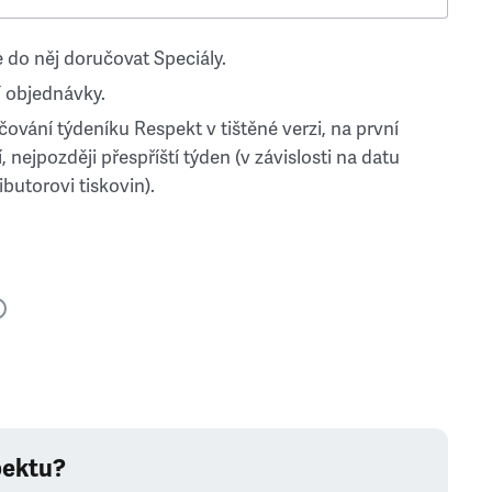
 do něj doručovat Speciály.
 objednávky.
ování týdeníku Respekt v tištěné verzi, na první
, nejpozději přespříští týden (v závislosti na datu
ibutorovi tiskovin).
pektu?