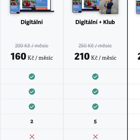
Digitální
Digitální + Klub
200 Kč
/ měsíc
250 Kč
/ měsíc
160
210
Kč / měsíc
Kč / měsíc
2
5