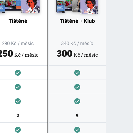
Tištěné
Tištěné + Klub
290 Kč
/ měsíc
340 Kč
/ měsíc
250
300
Kč / měsíc
Kč / měsíc
2
5