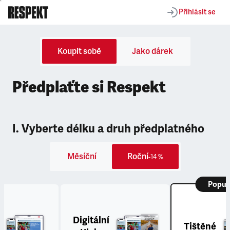
Přihlásit se
Koupit sobě
Jako dárek
Předplaťte si Respekt
I. Vyberte délku a druh předplatného
Měsíční
Roční
-14 %
Popul
Digitální
Tištěné