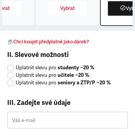
brat
Vybrat
Vyb
Chci koupit předplatné jako dárek?
II. Slevové možnosti
Uplatnit slevu pro
studenty ~20 %
Uplatnit slevu pro
učitele ~20 %
Uplatnit slevu pro
seniory a ZTP/P ~20 %
III. Zadejte své údaje
Váš e-mail