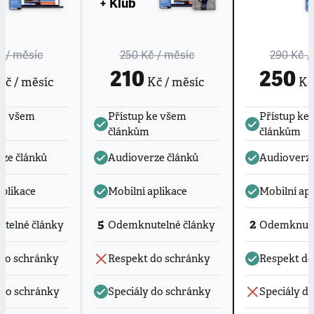
+ Klub
č
/ měsíc
250 Kč
/ měsíc
290 Kč
/
210
250
č / měsíc
Kč / měsíc
Kč 
ke všem
Přístup ke všem
Přístup ke
článkům
článkům
ze článků
Audioverze článků
Audioverze
aplikace
Mobilní aplikace
Mobilní apl
5
2
telné články
Odemknutelné články
Odemknute
do schránky
Respekt do schránky
Respekt do
 do schránky
Speciály do schránky
Speciály d