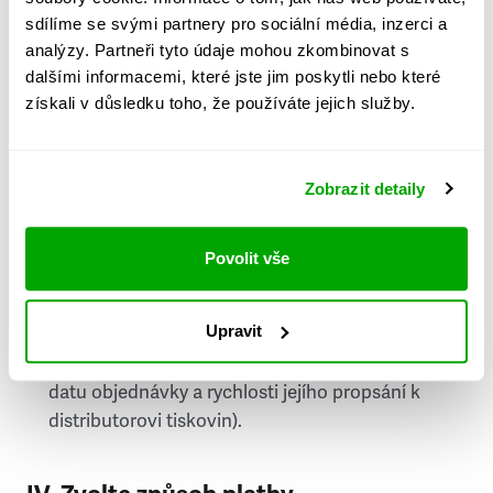
PSČ
sdílíme se svými partnery pro sociální média, inzerci a
analýzy. Partneři tyto údaje mohou zkombinovat s
Stát
dalšími informacemi, které jste jim poskytli nebo které
získali v důsledku toho, že používáte jejich služby.
Doprava do zahraničí je zpoplatněna
a nelze do
něj doručovat Speciály.
Zobrazit detaily
Požádat o fakturu
bude možné po vytvoření
objednávky.
Povolit vše
Pokud je součástí vaší objednávky také
doručování týdeníku Respekt v tištěné verzi, na
Upravit
první vydání ve vaší schránce se můžete těšit
příští, nejpozději přespříští týden (v závislosti na
datu objednávky a rychlosti jejího propsání k
distributorovi tiskovin).