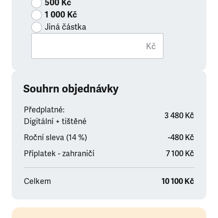
500 Kč
1 000 Kč
Jiná částka
Kč
Souhrn objednávky
Předplatné:
3 480 Kč
Digitální + tištěné
Roční sleva (14 %)
-480 Kč
Příplatek - zahraničí
7 100 Kč
Celkem
10 100 Kč