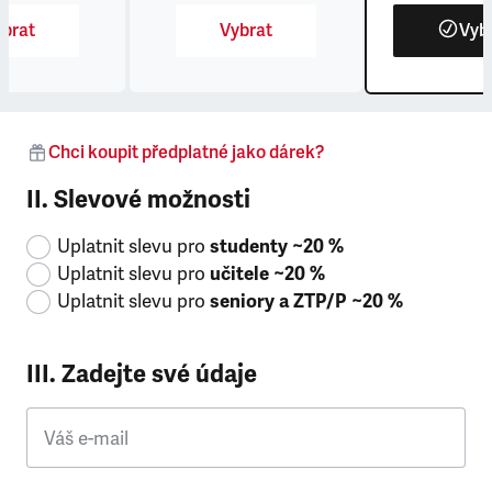
brat
Vybrat
Vyb
Chci koupit předplatné jako dárek?
II. Slevové možnosti
Uplatnit slevu pro
studenty ~20 %
Uplatnit slevu pro
učitele ~20 %
Uplatnit slevu pro
seniory a ZTP/P ~20 %
III. Zadejte své údaje
Váš e-mail