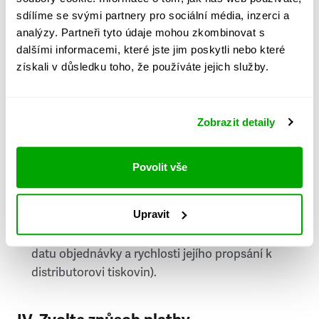
PSČ
sdílíme se svými partnery pro sociální média, inzerci a
analýzy. Partneři tyto údaje mohou zkombinovat s
Stát
dalšími informacemi, které jste jim poskytli nebo které
získali v důsledku toho, že používáte jejich služby.
Doprava do zahraničí je zpoplatněna
a nelze do
něj doručovat Speciály.
Zobrazit detaily
Požádat o fakturu
bude možné po vytvoření
objednávky.
Povolit vše
Pokud je součástí vaší objednávky také
doručování týdeníku Respekt v tištěné verzi, na
Upravit
první vydání ve vaší schránce se můžete těšit
příští, nejpozději přespříští týden (v závislosti na
datu objednávky a rychlosti jejího propsání k
distributorovi tiskovin).