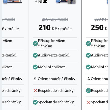
+ Klub
č
/ měsíc
250 Kč
/ měsíc
290 Kč
/
210
250
č / měsíc
Kč / měsíc
Kč 
ke všem
Přístup ke všem
Přístup ke
článkům
článkům
ze článků
Audioverze článků
Audioverze
aplikace
Mobilní aplikace
Mobilní apl
5
2
telné články
Odemknutelné články
Odemknute
do schránky
Respekt do schránky
Respekt do
 do schránky
Speciály do schránky
Speciály d