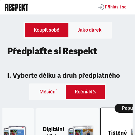
Přihlásit se
Koupit sobě
Jako dárek
Předplaťte si Respekt
I. Vyberte délku a druh předplatného
Měsíční
Roční
-14 %
Popul
Digitální
Tištěné