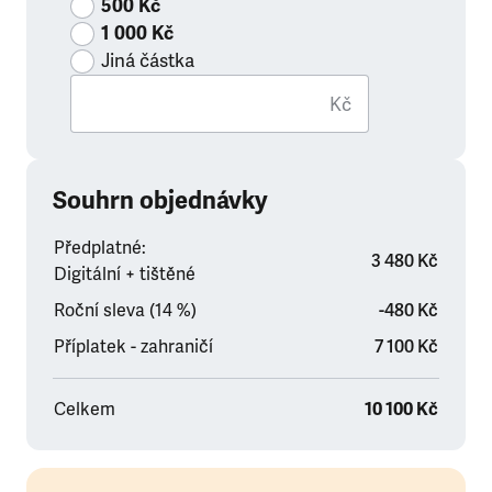
500 Kč
1 000 Kč
Jiná částka
Kč
Souhrn objednávky
Předplatné:
3 480 Kč
Digitální + tištěné
Roční sleva (14 %)
-480 Kč
Příplatek - zahraničí
7 100 Kč
Celkem
10 100 Kč