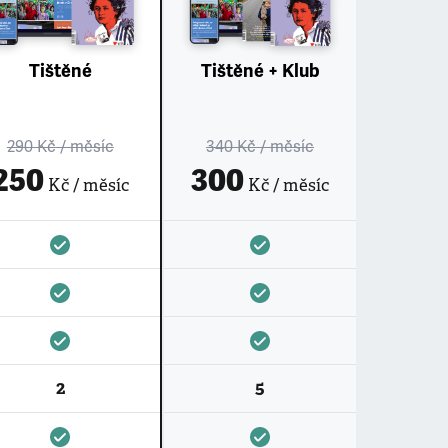
Tištěné
Tištěné + Klub
290 Kč
/ měsíc
340 Kč
/ měsíc
250
300
Kč / měsíc
Kč / měsíc
2
5