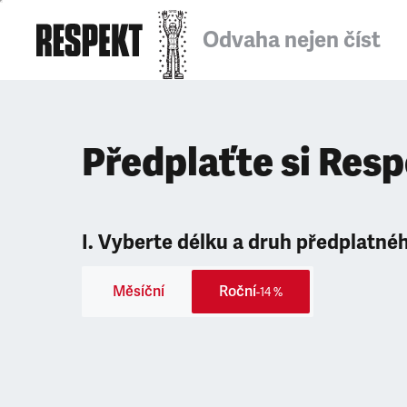
Odvaha nejen číst
Předplaťte si Res
I. Vyberte délku a druh předplatné
Měsíční
Roční
-14 %