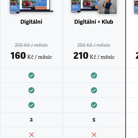
Digitální
Digitální + Klub
200 Kč
/ měsíc
250 Kč
/ měsíc
160
210
Kč / měsíc
Kč / měsíc
2
5