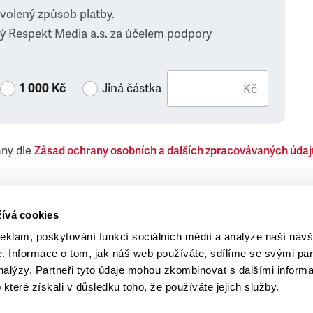
zvolený způsob platby.
ý Respekt Media a.s. za účelem podpory
1 000 Kč
Jiná částka
Kč
ány dle
Zásad ochrany osobních a dalších zpracovávaných údaj
 Respekt Media, a.s., týkající se též jiných než objednaných č
ívá cookies
reklam, poskytování funkcí sociálních médií a analýze naší návš
 Informace o tom, jak náš web používáte, sdílíme se svými par
analýzy. Partneři tyto údaje mohou zkombinovat s dalšími inform
o které získali v důsledku toho, že používáte jejich služby.