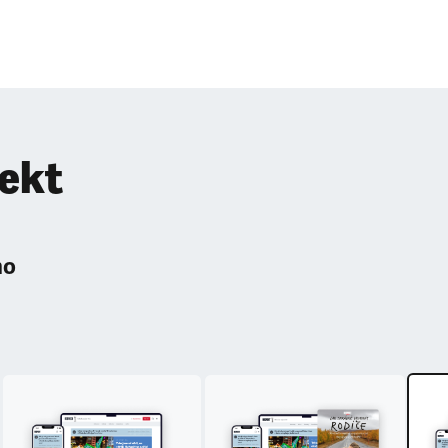
pekt
ho