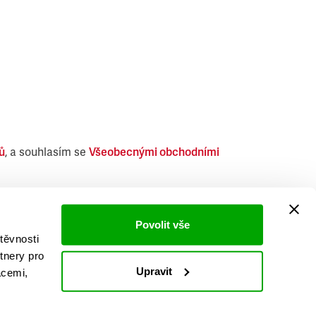
ů
, a souhlasím se
Všeobecnými obchodními
i obdobných produktů.
Povolit vše
těvnosti
tnery pro
Upravit
acemi,