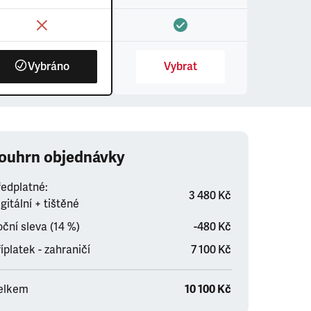
Vybráno
Vybrat
ouhrn objednávky
ředplatné:
3 480 Kč
gitální + tištěné
ční sleva (14 %)
-480 Kč
íplatek - zahraničí
7 100 Kč
elkem
10 100 Kč