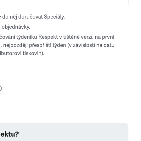
 do něj doručovat Speciály.
 objednávky.
ování týdeníku Respekt v tištěné verzi, na první
, nejpozději přespříští týden (v závislosti na datu
ibutorovi tiskovin).
pektu?