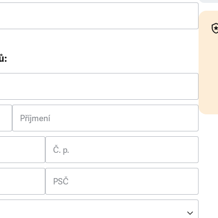
ů:
Příjmení
Č. p.
PSČ