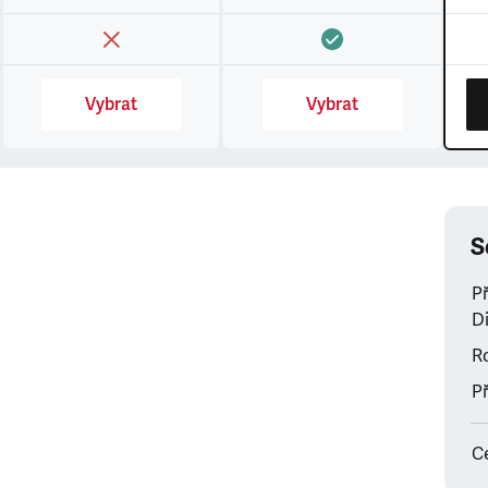
Vybrat
Vybrat
S
P
Di
Ro
Př
C