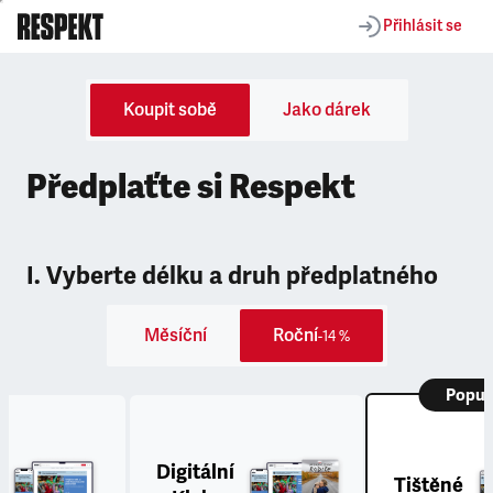
Přihlásit se
Koupit sobě
Jako dárek
Předplaťte si Respekt
I. Vyberte délku a druh předplatného
Měsíční
Roční
-14 %
Popul
Digitální
Tištěné