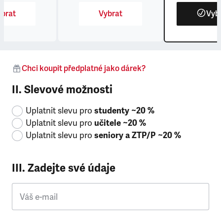
brat
Vybrat
Vyb
Chci koupit předplatné jako dárek?
II. Slevové možnosti
Uplatnit slevu pro
studenty ~20 %
Uplatnit slevu pro
učitele ~20 %
Uplatnit slevu pro
seniory a ZTP/P ~20 %
III. Zadejte své údaje
Váš e-mail