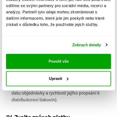
PSČ
sdílíme se svými partnery pro sociální média, inzerci a
analýzy. Partneři tyto údaje mohou zkombinovat s
Stát
dalšími informacemi, které jste jim poskytli nebo které
získali v důsledku toho, že používáte jejich služby.
Doprava do zahraničí je zpoplatněna
a nelze do
něj doručovat Speciály.
Zobrazit detaily
Požádat o fakturu
bude možné po vytvoření
objednávky.
Povolit vše
Pokud je součástí vaší objednávky také
doručování týdeníku Respekt v tištěné verzi, na
Upravit
první vydání ve vaší schránce se můžete těšit
příští, nejpozději přespříští týden (v závislosti na
datu objednávky a rychlosti jejího propsání k
distributorovi tiskovin).