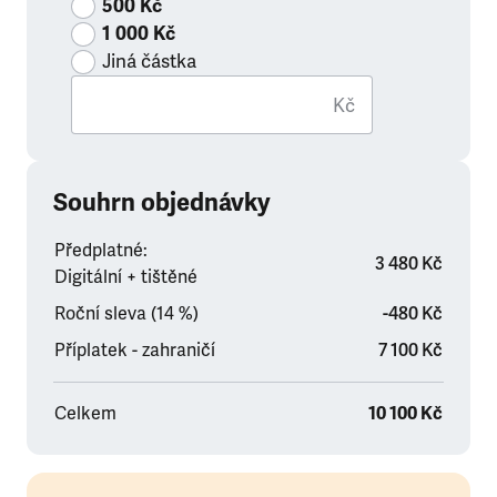
500 Kč
1 000 Kč
Jiná částka
Kč
Souhrn objednávky
Předplatné:
3 480 Kč
Digitální + tištěné
Roční sleva (14 %)
-480 Kč
Příplatek - zahraničí
7 100 Kč
Celkem
10 100 Kč