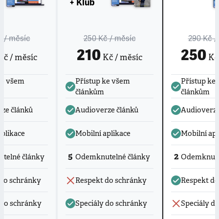
+ Klub
č
/ měsíc
250 Kč
/ měsíc
290 Kč
/
210
250
č / měsíc
Kč / měsíc
Kč 
ke všem
Přístup ke všem
Přístup ke
článkům
článkům
ze článků
Audioverze článků
Audioverze
aplikace
Mobilní aplikace
Mobilní apl
5
2
telné články
Odemknutelné články
Odemknute
do schránky
Respekt do schránky
Respekt do
 do schránky
Speciály do schránky
Speciály d