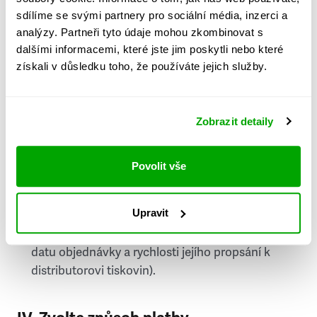
PSČ
sdílíme se svými partnery pro sociální média, inzerci a
analýzy. Partneři tyto údaje mohou zkombinovat s
Stát
dalšími informacemi, které jste jim poskytli nebo které
získali v důsledku toho, že používáte jejich služby.
Doprava do zahraničí je zpoplatněna
a nelze do
něj doručovat Speciály.
Zobrazit detaily
Požádat o fakturu
bude možné po vytvoření
objednávky.
Povolit vše
Pokud je součástí vaší objednávky také
doručování týdeníku Respekt v tištěné verzi, na
Upravit
první vydání ve vaší schránce se můžete těšit
příští, nejpozději přespříští týden (v závislosti na
datu objednávky a rychlosti jejího propsání k
distributorovi tiskovin).