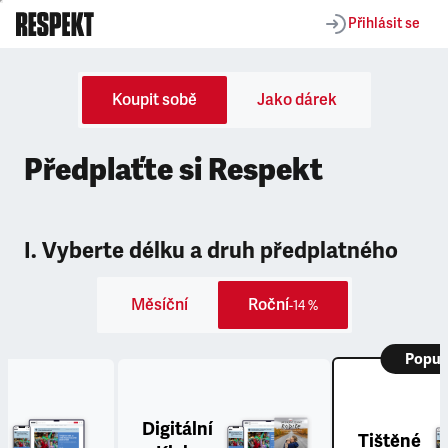
Přihlásit se
Koupit sobě
Jako dárek
Předplaťte si Respekt
I. Vyberte délku a druh předplatného
Měsíční
Roční
-14 %
Popul
Digitální
Tištěné