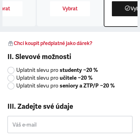
brat
Vybrat
Vyb
Chci koupit předplatné jako dárek?
II. Slevové možnosti
Uplatnit slevu pro
studenty ~20 %
Uplatnit slevu pro
učitele ~20 %
Uplatnit slevu pro
seniory a ZTP/P ~20 %
III. Zadejte své údaje
Váš e-mail