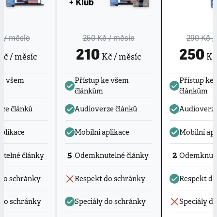
+ Klub
č
/ měsíc
250 Kč
/ měsíc
290 Kč
/
210
250
č / měsíc
Kč / měsíc
Kč 
ke všem
Přístup ke všem
Přístup ke
článkům
článkům
ze článků
Audioverze článků
Audioverze
aplikace
Mobilní aplikace
Mobilní apl
5
2
telné články
Odemknutelné články
Odemknute
do schránky
Respekt do schránky
Respekt do
 do schránky
Speciály do schránky
Speciály d