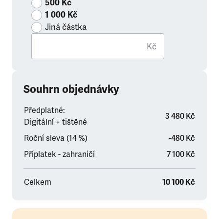
500 Kč
1 000 Kč
Jiná částka
Kč
Souhrn objednávky
Předplatné:
3 480 Kč
Digitální + tištěné
Roční sleva (14 %)
-480 Kč
Příplatek - zahraničí
7 100 Kč
Celkem
10 100 Kč