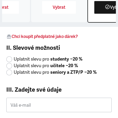
brat
Vybrat
Vyb
Chci koupit předplatné jako dárek?
II. Slevové možnosti
Uplatnit slevu pro
studenty ~20 %
Uplatnit slevu pro
učitele ~20 %
Uplatnit slevu pro
seniory a ZTP/P ~20 %
III. Zadejte své údaje
Váš e-mail