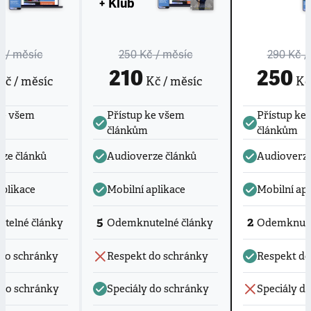
+ Klub
č
/ měsíc
250 Kč
/ měsíc
290 Kč
/
210
250
č / měsíc
Kč / měsíc
Kč 
ke všem
Přístup ke všem
Přístup ke
článkům
článkům
ze článků
Audioverze článků
Audioverze
aplikace
Mobilní aplikace
Mobilní apl
5
2
telné články
Odemknutelné články
Odemknute
do schránky
Respekt do schránky
Respekt do
 do schránky
Speciály do schránky
Speciály d