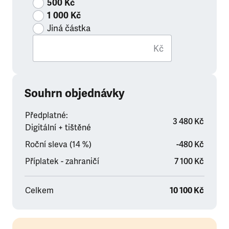
500 Kč
1 000 Kč
Jiná částka
Kč
Souhrn objednávky
Předplatné:
3 480 Kč
Digitální + tištěné
Roční sleva (14 %)
-480 Kč
Příplatek - zahraničí
7 100 Kč
Celkem
10 100 Kč