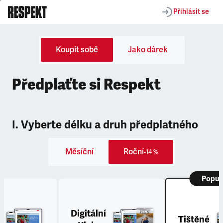
Přihlásit se
Koupit sobě
Jako dárek
Předplaťte si Respekt
I. Vyberte délku a druh předplatného
Měsíční
Roční
-14 %
Popul
Digitální
Tištěné