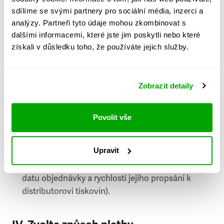
PSČ
sdílíme se svými partnery pro sociální média, inzerci a
analýzy. Partneři tyto údaje mohou zkombinovat s
Stát
dalšími informacemi, které jste jim poskytli nebo které
získali v důsledku toho, že používáte jejich služby.
Doprava do zahraničí je zpoplatněna
a nelze do
něj doručovat Speciály.
Zobrazit detaily
Požádat o fakturu
bude možné po vytvoření
objednávky.
Povolit vše
Pokud je součástí vaší objednávky také
doručování týdeníku Respekt v tištěné verzi, na
Upravit
první vydání ve vaší schránce se můžete těšit
příští, nejpozději přespříští týden (v závislosti na
datu objednávky a rychlosti jejího propsání k
distributorovi tiskovin).