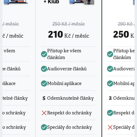
+ Klub
č
/ měsíc
250 Kč
/ měsíc
290 Kč
/
210
250
č / měsíc
Kč / měsíc
Kč 
ke všem
Přístup ke všem
Přístup ke
článkům
článkům
ze článků
Audioverze článků
Audioverze
aplikace
Mobilní aplikace
Mobilní apl
5
2
telné články
Odemknutelné články
Odemknute
do schránky
Respekt do schránky
Respekt do
 do schránky
Speciály do schránky
Speciály d