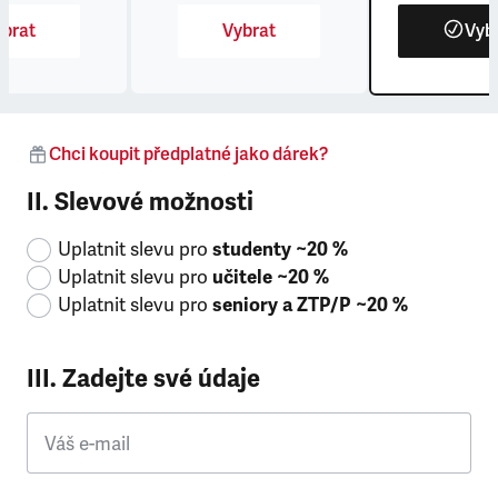
brat
Vybrat
Vyb
Chci koupit předplatné jako dárek?
II. Slevové možnosti
Uplatnit slevu pro
studenty ~20 %
Uplatnit slevu pro
učitele ~20 %
Uplatnit slevu pro
seniory a ZTP/P ~20 %
III. Zadejte své údaje
Váš e-mail