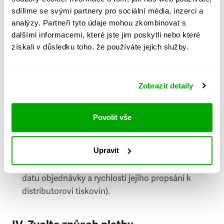
PSČ
sdílíme se svými partnery pro sociální média, inzerci a
analýzy. Partneři tyto údaje mohou zkombinovat s
Stát
dalšími informacemi, které jste jim poskytli nebo které
získali v důsledku toho, že používáte jejich služby.
Doprava do zahraničí je zpoplatněna
a nelze do
něj doručovat Speciály.
Zobrazit detaily
Požádat o fakturu
bude možné po vytvoření
objednávky.
Povolit vše
Pokud je součástí vaší objednávky také
doručování týdeníku Respekt v tištěné verzi, na
Upravit
první vydání ve vaší schránce se můžete těšit
příští, nejpozději přespříští týden (v závislosti na
datu objednávky a rychlosti jejího propsání k
distributorovi tiskovin).