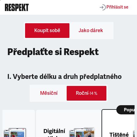
Přihlásit se
Koupit sobě
Jako dárek
Předplaťte si Respekt
I. Vyberte délku a druh předplatného
Měsíční
Roční
-14 %
Popul
Digitální
Tištěné