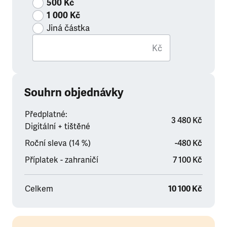
500 Kč
1 000 Kč
Jiná částka
Kč
Souhrn objednávky
Předplatné:
3 480 Kč
Digitální + tištěné
Roční sleva (14 %)
-480 Kč
Příplatek - zahraničí
7 100 Kč
Celkem
10 100 Kč