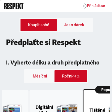
Přihlásit se
Koupit sobě
Jako dárek
Předplaťte si Respekt
I. Vyberte délku a druh předplatného
Měsíční
Roční
-14 %
Popul
Digitální
Tištěné