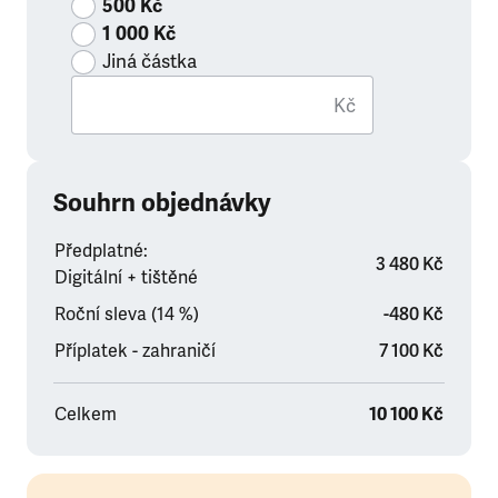
500 Kč
1 000 Kč
Jiná částka
Kč
Souhrn objednávky
Předplatné:
3 480 Kč
Digitální + tištěné
Roční sleva (14 %)
-480 Kč
Příplatek - zahraničí
7 100 Kč
Celkem
10 100 Kč