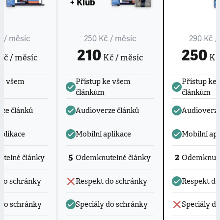
+ Klub
č
/ měsíc
250 Kč
/ měsíc
290 Kč
/
210
250
č / měsíc
Kč / měsíc
Kč 
ke všem
Přístup ke všem
Přístup ke
článkům
článkům
ze článků
Audioverze článků
Audioverze
aplikace
Mobilní aplikace
Mobilní apl
5
2
telné články
Odemknutelné články
Odemknute
do schránky
Respekt do schránky
Respekt do
 do schránky
Speciály do schránky
Speciály d