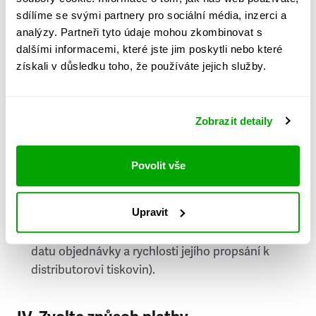
PSČ
sdílíme se svými partnery pro sociální média, inzerci a
analýzy. Partneři tyto údaje mohou zkombinovat s
Stát
dalšími informacemi, které jste jim poskytli nebo které
získali v důsledku toho, že používáte jejich služby.
Doprava do zahraničí je zpoplatněna
a nelze do
něj doručovat Speciály.
Zobrazit detaily
Požádat o fakturu
bude možné po vytvoření
objednávky.
Povolit vše
Pokud je součástí vaší objednávky také
doručování týdeníku Respekt v tištěné verzi, na
Upravit
první vydání ve vaší schránce se můžete těšit
příští, nejpozději přespříští týden (v závislosti na
datu objednávky a rychlosti jejího propsání k
distributorovi tiskovin).