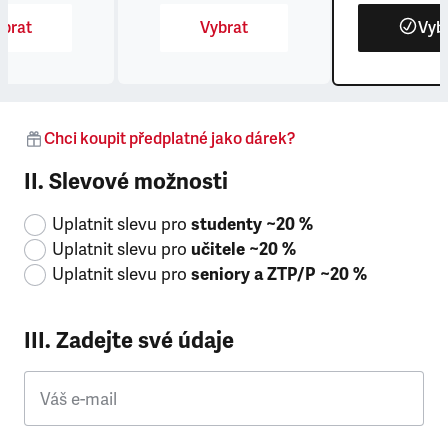
brat
Vybrat
Vyb
Chci koupit předplatné jako dárek?
II. Slevové možnosti
Uplatnit slevu pro
studenty ~20 %
Uplatnit slevu pro
učitele ~20 %
Uplatnit slevu pro
seniory a ZTP/P ~20 %
III. Zadejte své údaje
Váš e-mail