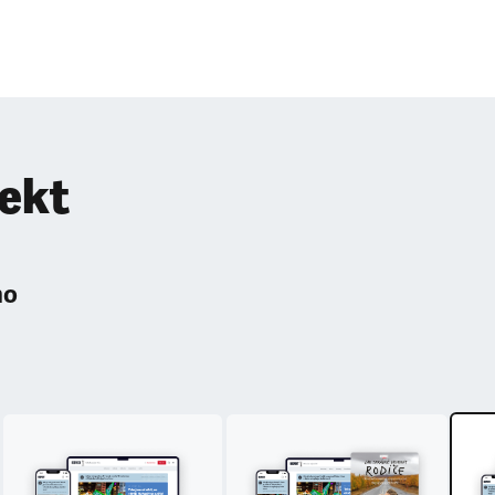
pekt
ho