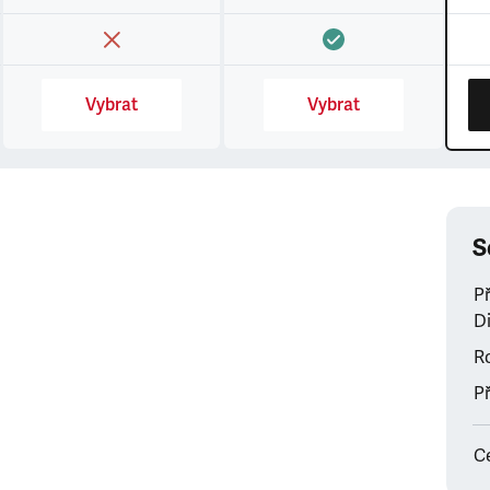
Vybrat
Vybrat
S
P
Di
Ro
Př
C