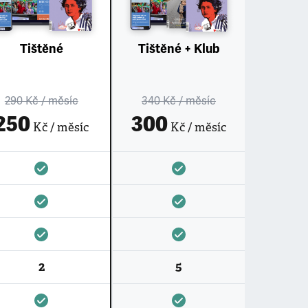
Tištěné
Tištěné + Klub
290 Kč
/ měsíc
340 Kč
/ měsíc
250
300
Kč / měsíc
Kč / měsíc
2
5