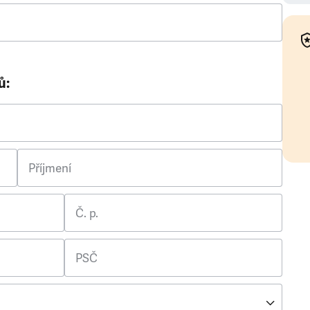
ů:
Příjmení
Č. p.
PSČ