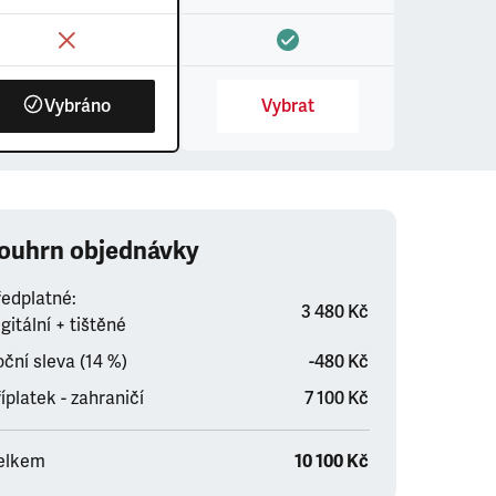
Vybráno
Vybrat
ouhrn objednávky
ředplatné:
3 480 Kč
gitální + tištěné
ční sleva (14 %)
-480 Kč
íplatek - zahraničí
7 100 Kč
elkem
10 100 Kč