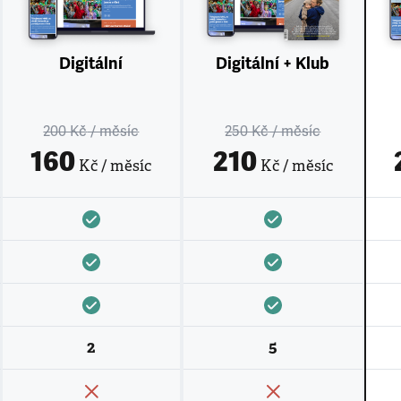
Digitální
Digitální + Klub
200 Kč
/ měsíc
250 Kč
/ měsíc
160
210
Kč / měsíc
Kč / měsíc
2
5