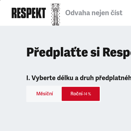
Odvaha nejen číst
Předplaťte si Res
I. Vyberte délku a druh předplatné
Měsíční
Roční
-14 %