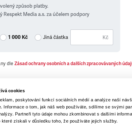
zvolený způsob platby.
ý Respekt Media a.s. za účelem podpory
1 000 Kč
Jiná částka
Kč
ány dle
Zásad ochrany osobních a dalších zpracovávaných údaj
 Respekt Media, a.s., týkající se též jiných než objednaných č
ívá cookies
reklam, poskytování funkcí sociálních médií a analýze naší návš
 Informace o tom, jak náš web používáte, sdílíme se svými par
analýzy. Partneři tyto údaje mohou zkombinovat s dalšími inform
o které získali v důsledku toho, že používáte jejich služby.