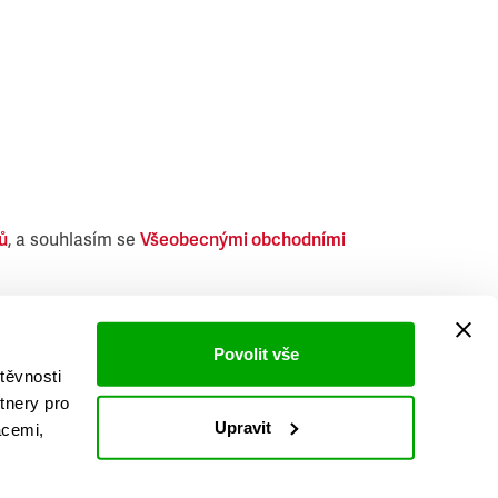
ů
, a souhlasím se
Všeobecnými obchodními
i obdobných produktů.
Povolit vše
těvnosti
tnery pro
Upravit
acemi,