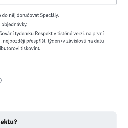
 do něj doručovat Speciály.
 objednávky.
ování týdeníku Respekt v tištěné verzi, na první
, nejpozději přespříští týden (v závislosti na datu
ibutorovi tiskovin).
pektu?