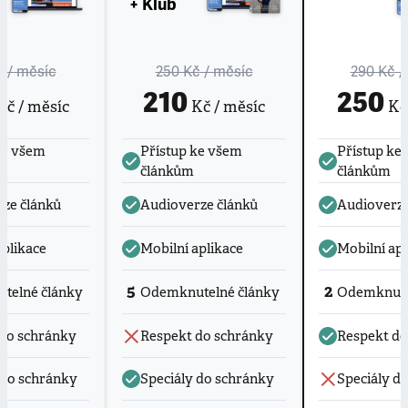
+ Klub
č
/ měsíc
250 Kč
/ měsíc
290 Kč
/
210
250
č / měsíc
Kč / měsíc
Kč 
ke všem
Přístup ke všem
Přístup ke
článkům
článkům
ze článků
Audioverze článků
Audioverze
aplikace
Mobilní aplikace
Mobilní apl
5
2
telné články
Odemknutelné články
Odemknute
do schránky
Respekt do schránky
Respekt do
 do schránky
Speciály do schránky
Speciály d