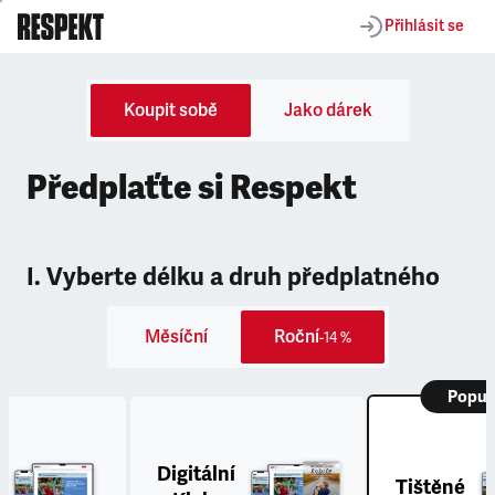
Přihlásit se
Koupit sobě
Jako dárek
Předplaťte si Respekt
I. Vyberte délku a druh předplatného
Měsíční
Roční
-14 %
Popul
Digitální
Tištěné