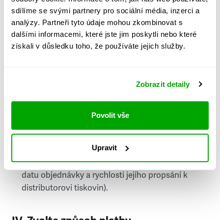
PSČ
sdílíme se svými partnery pro sociální média, inzerci a
analýzy. Partneři tyto údaje mohou zkombinovat s
Stát
dalšími informacemi, které jste jim poskytli nebo které
získali v důsledku toho, že používáte jejich služby.
Doprava do zahraničí je zpoplatněna
a nelze do
něj doručovat Speciály.
Zobrazit detaily
Požádat o fakturu
bude možné po vytvoření
objednávky.
Povolit vše
Pokud je součástí vaší objednávky také
doručování týdeníku Respekt v tištěné verzi, na
Upravit
první vydání ve vaší schránce se můžete těšit
příští, nejpozději přespříští týden (v závislosti na
datu objednávky a rychlosti jejího propsání k
distributorovi tiskovin).