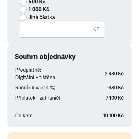
500 Kč
1 000 Kč
Jiná částka
Kč
Souhrn objednávky
Předplatné:
3 480 Kč
Digitální + tištěné
Roční sleva (14 %)
-480 Kč
Příplatek - zahraničí
7 100 Kč
Celkem
10 100 Kč