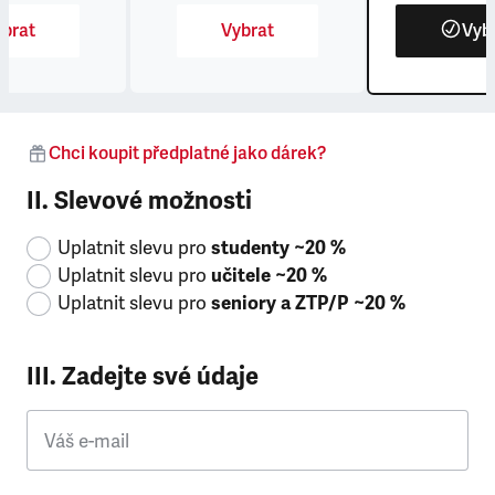
brat
Vybrat
Vyb
Chci koupit předplatné jako dárek?
II. Slevové možnosti
Uplatnit slevu pro
studenty ~20 %
Uplatnit slevu pro
učitele ~20 %
Uplatnit slevu pro
seniory a ZTP/P ~20 %
III. Zadejte své údaje
Váš e-mail