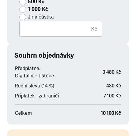
500 Kč
1 000 Kč
Jiná částka
Kč
Souhrn objednávky
Předplatné:
3 480 Kč
Digitální + tištěné
Roční sleva (14 %)
-480 Kč
Příplatek - zahraničí
7 100 Kč
Celkem
10 100 Kč