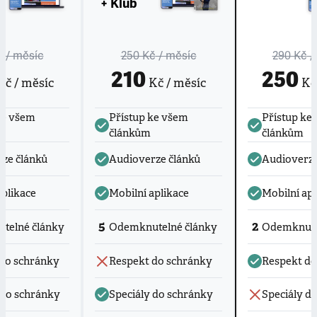
+ Klub
č
/ měsíc
250 Kč
/ měsíc
290 Kč
/
210
250
č / měsíc
Kč / měsíc
Kč 
ke všem
Přístup ke všem
Přístup ke
článkům
článkům
ze článků
Audioverze článků
Audioverze
aplikace
Mobilní aplikace
Mobilní apl
5
2
telné články
Odemknutelné články
Odemknute
do schránky
Respekt do schránky
Respekt do
 do schránky
Speciály do schránky
Speciály d