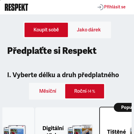
Přihlásit se
Koupit sobě
Jako dárek
Předplaťte si Respekt
I. Vyberte délku a druh předplatného
Měsíční
Roční
-14 %
Popul
Digitální
Tištěné