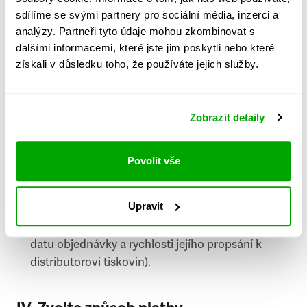
PSČ
sdílíme se svými partnery pro sociální média, inzerci a
analýzy. Partneři tyto údaje mohou zkombinovat s
Stát
dalšími informacemi, které jste jim poskytli nebo které
získali v důsledku toho, že používáte jejich služby.
Doprava do zahraničí je zpoplatněna
a nelze do
něj doručovat Speciály.
Zobrazit detaily
Požádat o fakturu
bude možné po vytvoření
objednávky.
Povolit vše
Pokud je součástí vaší objednávky také
doručování týdeníku Respekt v tištěné verzi, na
Upravit
první vydání ve vaší schránce se můžete těšit
příští, nejpozději přespříští týden (v závislosti na
datu objednávky a rychlosti jejího propsání k
distributorovi tiskovin).