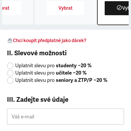
brat
Vybrat
Vyb
Chci koupit předplatné jako dárek?
II. Slevové možnosti
Uplatnit slevu pro
studenty ~20 %
Uplatnit slevu pro
učitele ~20 %
Uplatnit slevu pro
seniory a ZTP/P ~20 %
III. Zadejte své údaje
Váš e-mail