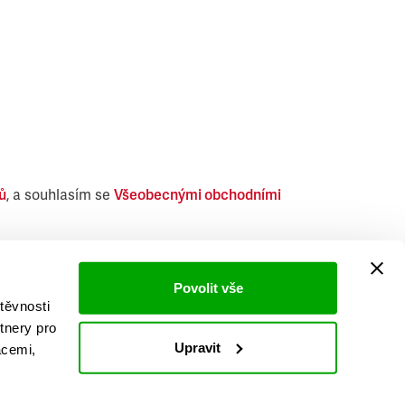
ů
, a souhlasím se
Všeobecnými obchodními
i obdobných produktů.
Povolit vše
těvnosti
tnery pro
Upravit
acemi,