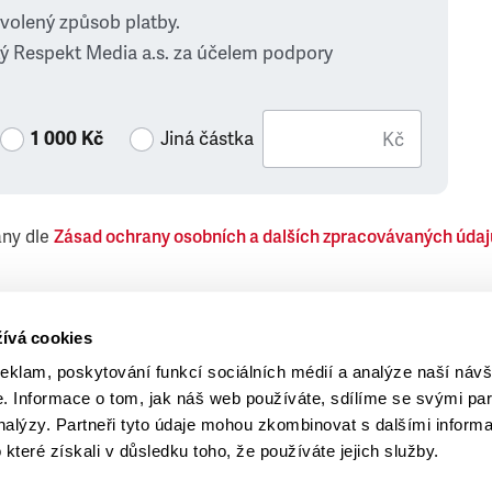
zvolený způsob platby.
ý Respekt Media a.s. za účelem podpory
1 000 Kč
Jiná částka
Kč
ány dle
Zásad ochrany osobních a dalších zpracovávaných údaj
 Respekt Media, a.s., týkající se též jiných než objednaných č
ívá cookies
reklam, poskytování funkcí sociálních médií a analýze naší návš
 Informace o tom, jak náš web používáte, sdílíme se svými par
analýzy. Partneři tyto údaje mohou zkombinovat s dalšími inform
o které získali v důsledku toho, že používáte jejich služby.