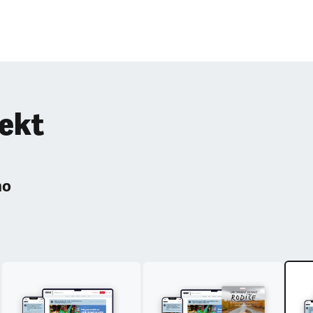
pekt
ho