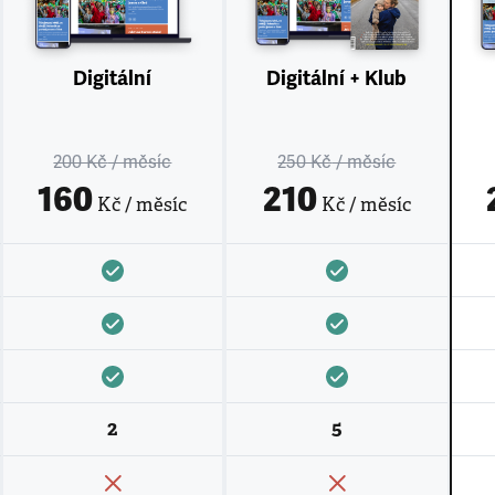
Digitální
Digitální + Klub
200 Kč
/ měsíc
250 Kč
/ měsíc
160
210
Kč / měsíc
Kč / měsíc
2
5