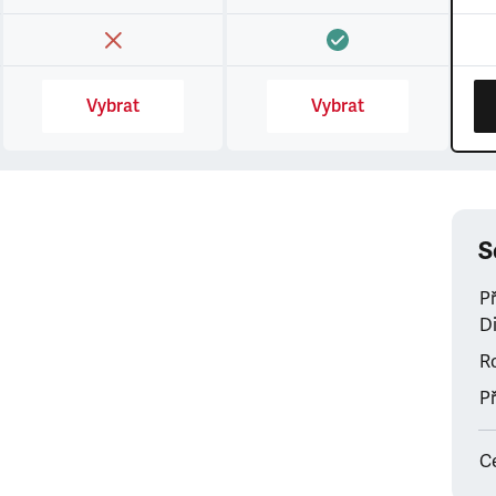
Vybrat
Vybrat
S
P
Di
Ro
Př
C