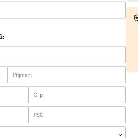
ů:
Příjmení
Č. p.
PSČ