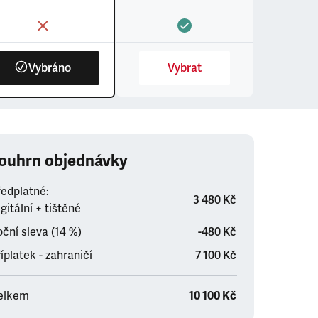
Vybráno
Vybrat
ouhrn objednávky
ředplatné:
3 480 Kč
gitální + tištěné
ční sleva (14 %)
-480 Kč
íplatek - zahraničí
7 100 Kč
elkem
10 100 Kč