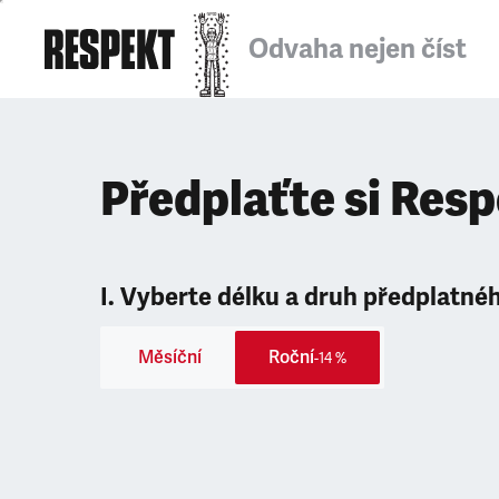
Odvaha nejen číst
Předplaťte si Res
I. Vyberte délku a druh předplatné
Měsíční
Roční
-14 %