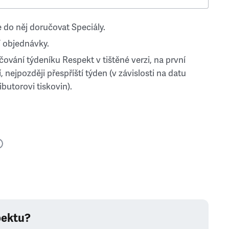
 do něj doručovat Speciály.
 objednávky.
ování týdeníku Respekt v tištěné verzi, na první
, nejpozději přespříští týden (v závislosti na datu
ibutorovi tiskovin).
pektu?