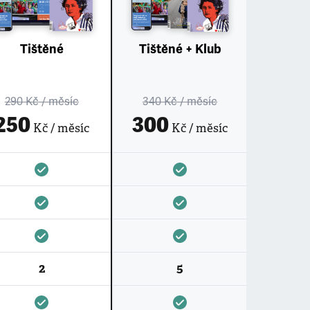
Tištěné
Tištěné + Klub
290 Kč
/ měsíc
340 Kč
/ měsíc
250
300
Kč / měsíc
Kč / měsíc
2
5