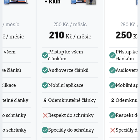
+ Klub
č
/ měsíc
250 Kč
/ měsíc
290 Kč
/
210
250
č / měsíc
Kč / měsíc
Kč 
ke všem
Přístup ke všem
Přístup ke
článkům
článkům
ze článků
Audioverze článků
Audioverze
aplikace
Mobilní aplikace
Mobilní apl
5
2
telné články
Odemknutelné články
Odemknute
do schránky
Respekt do schránky
Respekt do
 do schránky
Speciály do schránky
Speciály d