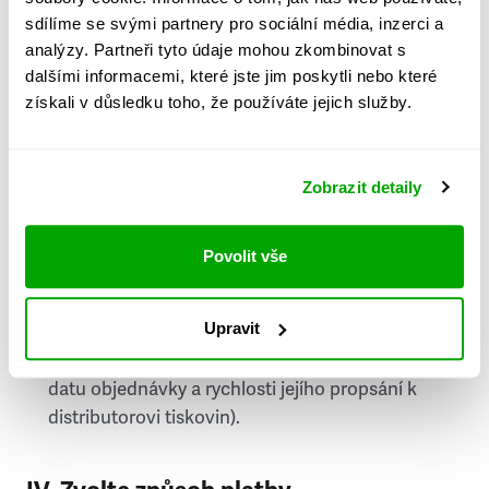
PSČ
sdílíme se svými partnery pro sociální média, inzerci a
analýzy. Partneři tyto údaje mohou zkombinovat s
Stát
dalšími informacemi, které jste jim poskytli nebo které
získali v důsledku toho, že používáte jejich služby.
Doprava do zahraničí je zpoplatněna
a nelze do
něj doručovat Speciály.
Zobrazit detaily
Požádat o fakturu
bude možné po vytvoření
objednávky.
Povolit vše
Pokud je součástí vaší objednávky také
doručování týdeníku Respekt v tištěné verzi, na
Upravit
první vydání ve vaší schránce se můžete těšit
příští, nejpozději přespříští týden (v závislosti na
datu objednávky a rychlosti jejího propsání k
distributorovi tiskovin).