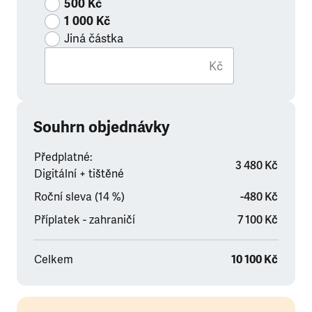
500 Kč
1 000 Kč
Jiná částka
Kč
Souhrn objednávky
Předplatné:
3 480 Kč
Digitální + tištěné
Roční sleva (14 %)
-480 Kč
Příplatek - zahraničí
7 100 Kč
Celkem
10 100 Kč