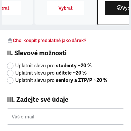
brat
Vybrat
Vyb
Chci koupit předplatné jako dárek?
II. Slevové možnosti
Uplatnit slevu pro
studenty ~20 %
Uplatnit slevu pro
učitele ~20 %
Uplatnit slevu pro
seniory a ZTP/P ~20 %
III. Zadejte své údaje
Váš e-mail