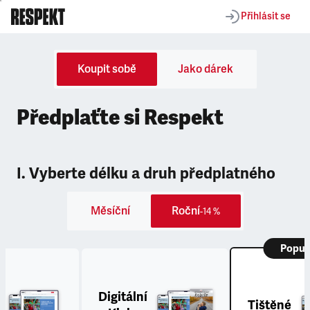
Přihlásit se
Koupit sobě
Jako dárek
Předplaťte si Respekt
I. Vyberte délku a druh předplatného
Měsíční
Roční
-14 %
Popul
Digitální
Tištěné