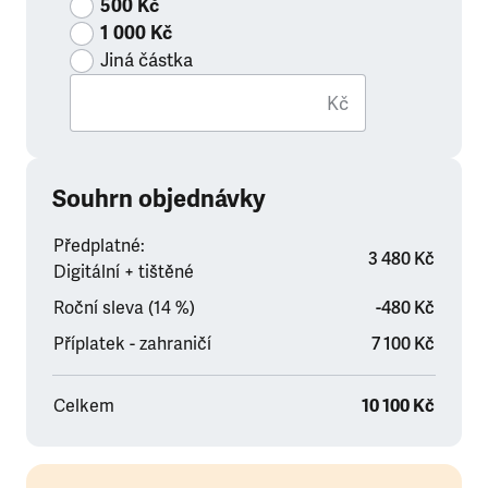
500 Kč
1 000 Kč
Jiná částka
Kč
Souhrn objednávky
Předplatné:
3 480 Kč
Digitální + tištěné
Roční sleva (14 %)
-480 Kč
Příplatek - zahraničí
7 100 Kč
Celkem
10 100 Kč