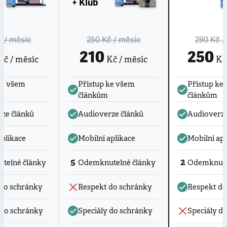
+ Klub
č
/ měsíc
250 Kč
/ měsíc
290 Kč
/
210
250
č / měsíc
Kč / měsíc
Kč 
ke všem
Přístup ke všem
Přístup ke
článkům
článkům
ze článků
Audioverze článků
Audioverze
aplikace
Mobilní aplikace
Mobilní apl
5
2
telné články
Odemknutelné články
Odemknute
do schránky
Respekt do schránky
Respekt do
 do schránky
Speciály do schránky
Speciály d