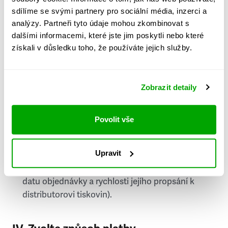
PSČ
sdílíme se svými partnery pro sociální média, inzerci a
analýzy. Partneři tyto údaje mohou zkombinovat s
Stát
dalšími informacemi, které jste jim poskytli nebo které
získali v důsledku toho, že používáte jejich služby.
Doprava do zahraničí je zpoplatněna
a nelze do
něj doručovat Speciály.
Zobrazit detaily
Požádat o fakturu
bude možné po vytvoření
objednávky.
Povolit vše
Pokud je součástí vaší objednávky také
doručování týdeníku Respekt v tištěné verzi, na
Upravit
první vydání ve vaší schránce se můžete těšit
příští, nejpozději přespříští týden (v závislosti na
datu objednávky a rychlosti jejího propsání k
distributorovi tiskovin).