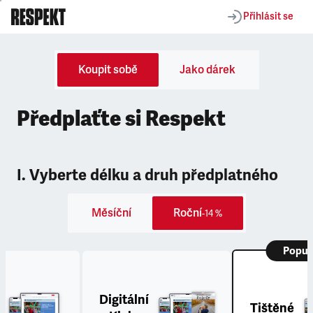
Přihlásit se
Koupit sobě
Jako dárek
Předplaťte si Respekt
I. Vyberte délku a druh předplatného
Měsíční
Roční
-14 %
Popul
Digitální
Tištěné