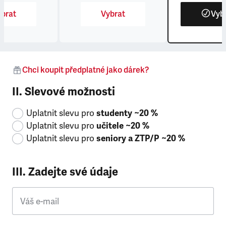
brat
Vybrat
Vyb
Chci koupit předplatné jako dárek?
II. Slevové možnosti
Uplatnit slevu pro
studenty ~20 %
Uplatnit slevu pro
učitele ~20 %
Uplatnit slevu pro
seniory a ZTP/P ~20 %
III. Zadejte své údaje
Váš e-mail