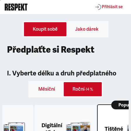
Přihlásit se
Koupit sobě
Jako dárek
Předplaťte si Respekt
I. Vyberte délku a druh předplatného
Měsíční
Roční
-14 %
Popul
Digitální
Tištěné