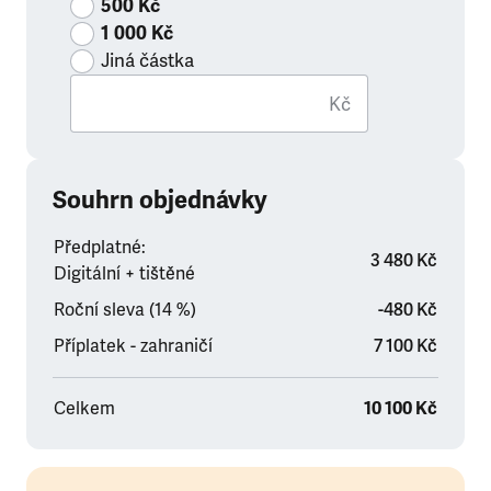
500 Kč
1 000 Kč
Jiná částka
Kč
Souhrn objednávky
Předplatné:
3 480 Kč
Digitální + tištěné
Roční sleva (14 %)
-480 Kč
Příplatek - zahraničí
7 100 Kč
Celkem
10 100 Kč