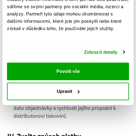
PSČ
sdílíme se svými partnery pro sociální média, inzerci a
analýzy. Partneři tyto údaje mohou zkombinovat s
Stát
dalšími informacemi, které jste jim poskytli nebo které
získali v důsledku toho, že používáte jejich služby.
Doprava do zahraničí je zpoplatněna
a nelze do
něj doručovat Speciály.
Zobrazit detaily
Požádat o fakturu
bude možné po vytvoření
objednávky.
Povolit vše
Pokud je součástí vaší objednávky také
doručování týdeníku Respekt v tištěné verzi, na
Upravit
první vydání ve vaší schránce se můžete těšit
příští, nejpozději přespříští týden (v závislosti na
datu objednávky a rychlosti jejího propsání k
distributorovi tiskovin).