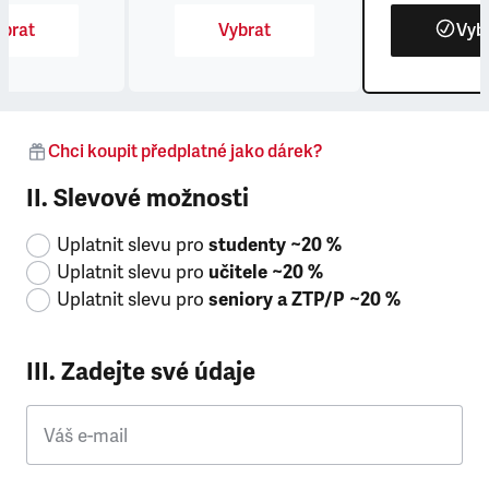
brat
Vybrat
Vyb
Chci koupit předplatné jako dárek?
II. Slevové možnosti
Uplatnit slevu pro
studenty ~20 %
Uplatnit slevu pro
učitele ~20 %
Uplatnit slevu pro
seniory a ZTP/P ~20 %
III. Zadejte své údaje
Váš e-mail