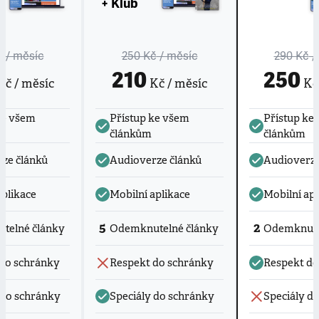
+ Klub
č
/ měsíc
250 Kč
/ měsíc
290 Kč
/
210
250
č / měsíc
Kč / měsíc
Kč 
ke všem
Přístup ke všem
Přístup ke
článkům
článkům
ze článků
Audioverze článků
Audioverze
aplikace
Mobilní aplikace
Mobilní apl
5
2
telné články
Odemknutelné články
Odemknute
do schránky
Respekt do schránky
Respekt do
 do schránky
Speciály do schránky
Speciály d