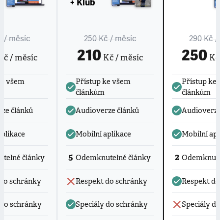
+ Klub
č
/ měsíc
250 Kč
/ měsíc
290 Kč
/
210
250
č / měsíc
Kč / měsíc
Kč 
ke všem
Přístup ke všem
Přístup ke
článkům
článkům
ze článků
Audioverze článků
Audioverze
aplikace
Mobilní aplikace
Mobilní apl
5
2
telné články
Odemknutelné články
Odemknute
do schránky
Respekt do schránky
Respekt do
 do schránky
Speciály do schránky
Speciály d