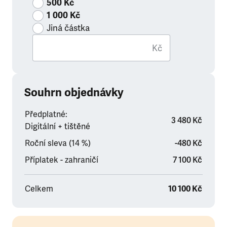
500 Kč
1 000 Kč
Jiná částka
Kč
Souhrn objednávky
Předplatné:
3 480 Kč
Digitální + tištěné
Roční sleva (14 %)
-480 Kč
Příplatek - zahraničí
7 100 Kč
Celkem
10 100 Kč