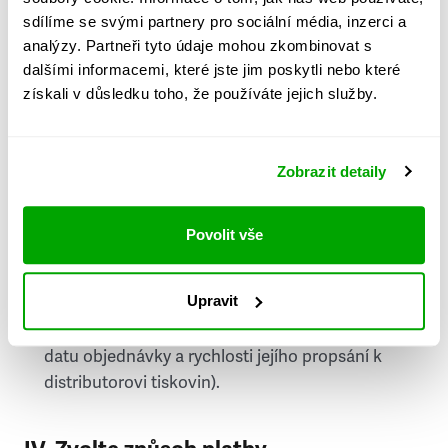
PSČ
sdílíme se svými partnery pro sociální média, inzerci a
analýzy. Partneři tyto údaje mohou zkombinovat s
Stát
dalšími informacemi, které jste jim poskytli nebo které
získali v důsledku toho, že používáte jejich služby.
Doprava do zahraničí je zpoplatněna
a nelze do
něj doručovat Speciály.
Zobrazit detaily
Požádat o fakturu
bude možné po vytvoření
objednávky.
Povolit vše
Pokud je součástí vaší objednávky také
doručování týdeníku Respekt v tištěné verzi, na
Upravit
první vydání ve vaší schránce se můžete těšit
příští, nejpozději přespříští týden (v závislosti na
datu objednávky a rychlosti jejího propsání k
distributorovi tiskovin).