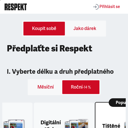
Přihlásit se
Koupit sobě
Jako dárek
Předplaťte si Respekt
I. Vyberte délku a druh předplatného
Měsíční
Roční
-14 %
Popul
Digitální
Tištěné