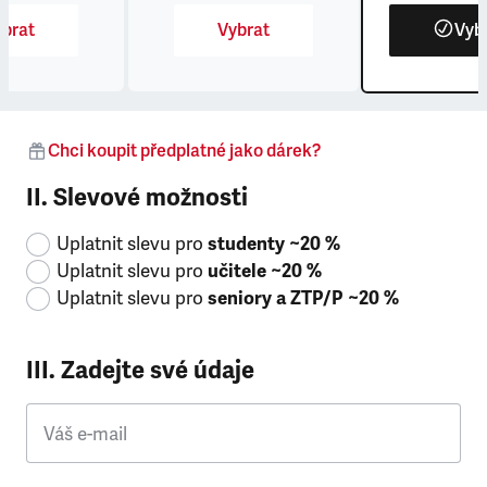
brat
Vybrat
Vyb
Chci koupit předplatné jako dárek?
II. Slevové možnosti
Uplatnit slevu pro
studenty ~20 %
Uplatnit slevu pro
učitele ~20 %
Uplatnit slevu pro
seniory a ZTP/P ~20 %
III. Zadejte své údaje
Váš e-mail