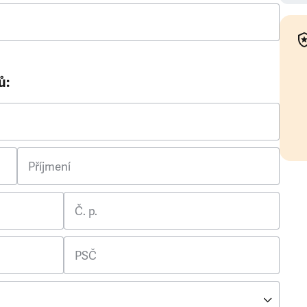
ů:
Příjmení
Č. p.
PSČ