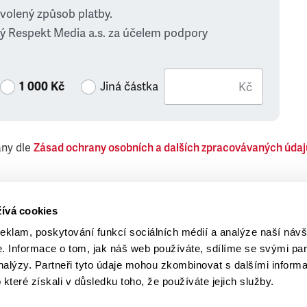
zvolený způsob platby.
ý Respekt Media a.s. za účelem podpory
1 000 Kč
Jiná částka
Kč
ány dle
Zásad ochrany osobních a dalších zpracovávaných údaj
 Respekt Media, a.s., týkající se též jiných než objednaných č
ívá cookies
reklam, poskytování funkcí sociálních médií a analýze naší návš
 Informace o tom, jak náš web používáte, sdílíme se svými par
analýzy. Partneři tyto údaje mohou zkombinovat s dalšími inform
o které získali v důsledku toho, že používáte jejich služby.