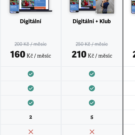
Digitální
Digitální + Klub
200 Kč
/ měsíc
250 Kč
/ měsíc
160
210
Kč / měsíc
Kč / měsíc
2
5