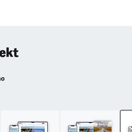
pekt
ho