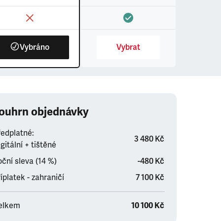
Vybráno
Vybrat
ouhrn objednávky
ředplatné:
3 480 Kč
gitální + tištěné
ční sleva (14 %)
-480 Kč
íplatek - zahraničí
7 100 Kč
elkem
10 100 Kč