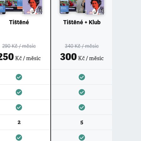
Tištěné
Tištěné + Klub
290 Kč
/ měsíc
340 Kč
/ měsíc
250
300
Kč / měsíc
Kč / měsíc
2
5