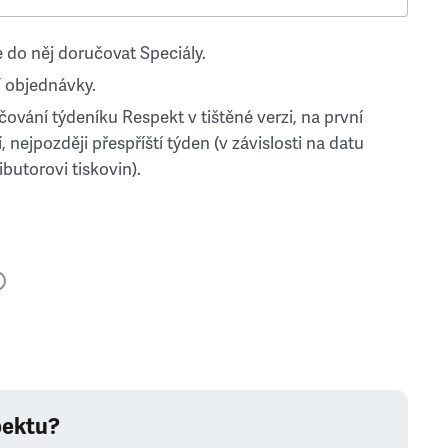
 do něj doručovat Speciály.
 objednávky.
ování týdeníku Respekt v tištěné verzi, na první
, nejpozději přespříští týden (v závislosti na datu
ibutorovi tiskovin).
pektu?