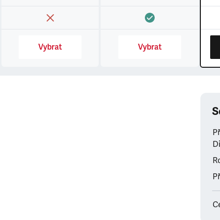
Vybrat
Vybrat
S
P
Di
Ro
Př
C