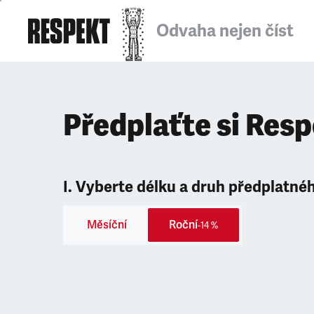
Odvaha nejen číst
Předplaťte si Res
I. Vyberte délku a druh předplatné
Měsíční
Roční
-14 %