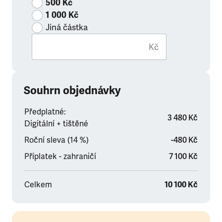
500 Kč
1 000 Kč
Jiná částka
Kč
Souhrn objednávky
Předplatné:
3 480 Kč
Digitální + tištěné
Roční sleva (14 %)
-480 Kč
Příplatek - zahraničí
7 100 Kč
Celkem
10 100 Kč