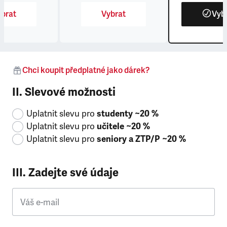
brat
Vybrat
Vyb
Chci koupit předplatné jako dárek?
II. Slevové možnosti
Uplatnit slevu pro
studenty ~20 %
Uplatnit slevu pro
učitele ~20 %
Uplatnit slevu pro
seniory a ZTP/P ~20 %
III. Zadejte své údaje
Váš e-mail