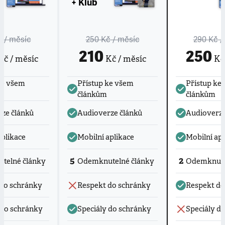
+ Klub
č
/ měsíc
250 Kč
/ měsíc
290 Kč
/
210
250
č / měsíc
Kč / měsíc
Kč 
ke všem
Přístup ke všem
Přístup ke
článkům
článkům
ze článků
Audioverze článků
Audioverze
aplikace
Mobilní aplikace
Mobilní apl
5
2
telné články
Odemknutelné články
Odemknute
do schránky
Respekt do schránky
Respekt do
 do schránky
Speciály do schránky
Speciály d