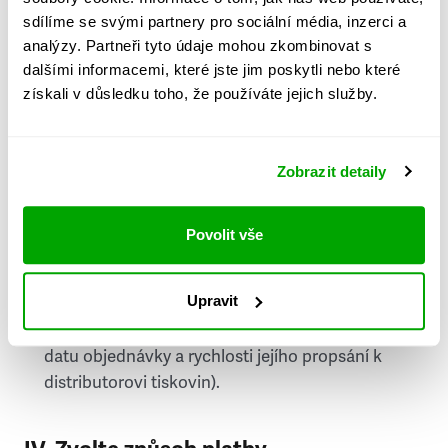
PSČ
sdílíme se svými partnery pro sociální média, inzerci a
analýzy. Partneři tyto údaje mohou zkombinovat s
Stát
dalšími informacemi, které jste jim poskytli nebo které
získali v důsledku toho, že používáte jejich služby.
Doprava do zahraničí je zpoplatněna
a nelze do
něj doručovat Speciály.
Zobrazit detaily
Požádat o fakturu
bude možné po vytvoření
objednávky.
Povolit vše
Pokud je součástí vaší objednávky také
doručování týdeníku Respekt v tištěné verzi, na
Upravit
první vydání ve vaší schránce se můžete těšit
příští, nejpozději přespříští týden (v závislosti na
datu objednávky a rychlosti jejího propsání k
distributorovi tiskovin).