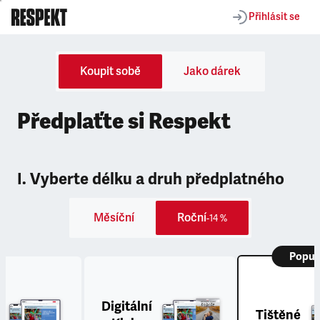
Přihlásit se
Koupit sobě
Jako dárek
Předplaťte si Respekt
I. Vyberte délku a druh předplatného
Měsíční
Roční
-14 %
Popul
Digitální
Tištěné