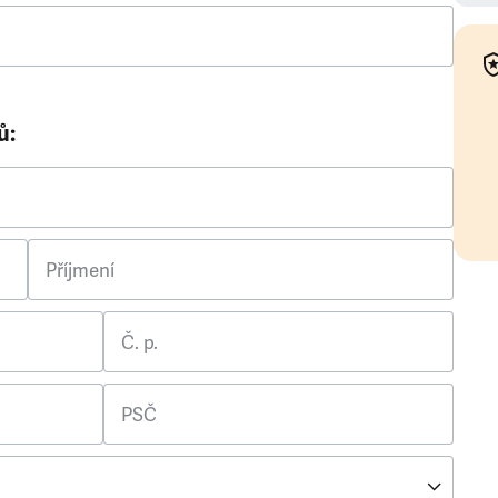
ů:
Příjmení
Č. p.
PSČ