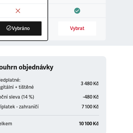
Vybráno
Vybrat
ouhrn objednávky
ředplatné:
3 480 Kč
gitální + tištěné
ční sleva (14 %)
-480 Kč
íplatek - zahraničí
7 100 Kč
elkem
10 100 Kč