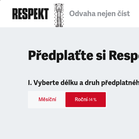
Odvaha nejen číst
Předplaťte si Res
I. Vyberte délku a druh předplatné
Měsíční
Roční
-14 %