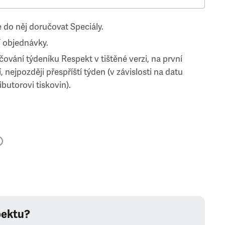
 do něj doručovat Speciály.
 objednávky.
ování týdeníku Respekt v tištěné verzi, na první
, nejpozději přespříští týden (v závislosti na datu
ibutorovi tiskovin).
pektu?