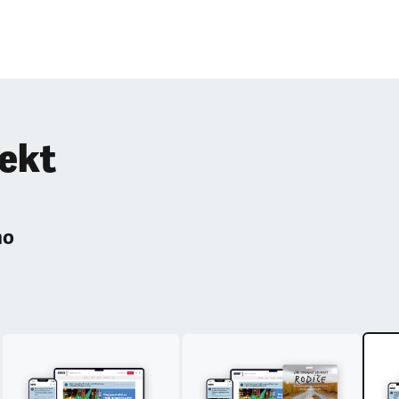
pekt
ho