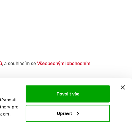
ů
, a souhlasím se
Všeobecnými obchodními
i obdobných produktů.
Povolit vše
těvnosti
tnery pro
Upravit
acemi,