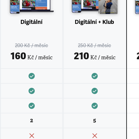
Digitální
Digitální + Klub
200 Kč
/ měsíc
250 Kč
/ měsíc
160
210
Kč / měsíc
Kč / měsíc
2
5