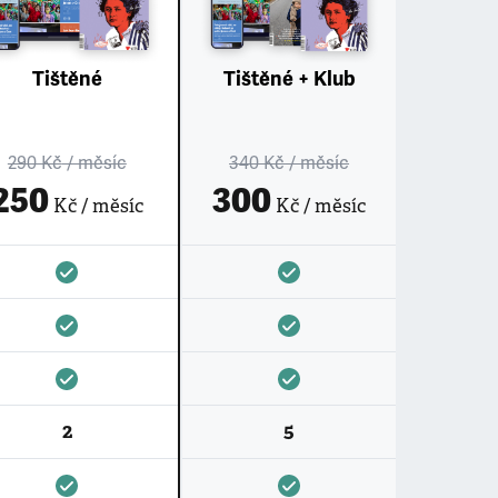
Tištěné
Tištěné + Klub
290 Kč
/ měsíc
340 Kč
/ měsíc
250
300
Kč / měsíc
Kč / měsíc
2
5