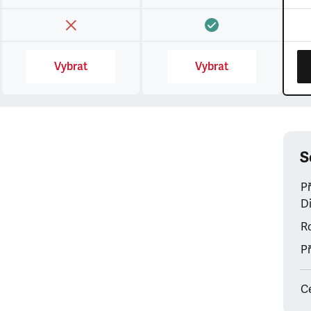
Vybrat
Vybrat
S
P
Di
Ro
Př
C