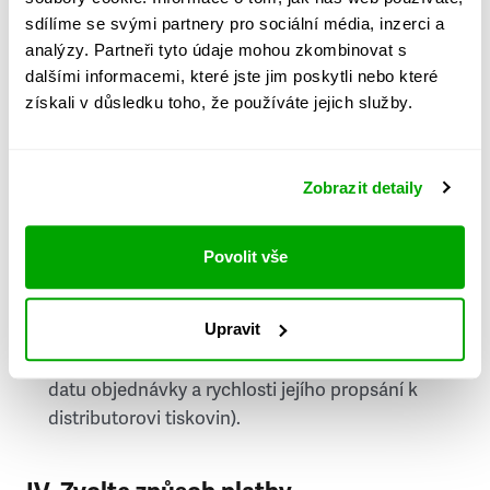
PSČ
sdílíme se svými partnery pro sociální média, inzerci a
analýzy. Partneři tyto údaje mohou zkombinovat s
Stát
dalšími informacemi, které jste jim poskytli nebo které
získali v důsledku toho, že používáte jejich služby.
Doprava do zahraničí je zpoplatněna
a nelze do
něj doručovat Speciály.
Zobrazit detaily
Požádat o fakturu
bude možné po vytvoření
objednávky.
Povolit vše
Pokud je součástí vaší objednávky také
doručování týdeníku Respekt v tištěné verzi, na
Upravit
první vydání ve vaší schránce se můžete těšit
příští, nejpozději přespříští týden (v závislosti na
datu objednávky a rychlosti jejího propsání k
distributorovi tiskovin).