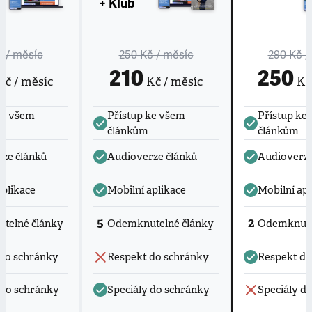
+ Klub
č
/ měsíc
250 Kč
/ měsíc
290 Kč
/
210
250
č / měsíc
Kč / měsíc
Kč 
ke všem
Přístup ke všem
Přístup ke
článkům
článkům
ze článků
Audioverze článků
Audioverze
aplikace
Mobilní aplikace
Mobilní apl
5
2
telné články
Odemknutelné články
Odemknute
do schránky
Respekt do schránky
Respekt do
 do schránky
Speciály do schránky
Speciály d