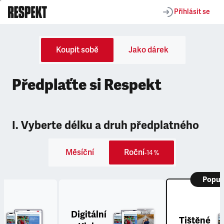
Přihlásit se
Koupit sobě
Jako dárek
Předplaťte si Respekt
I. Vyberte délku a druh předplatného
Měsíční
Roční
-14 %
Popul
Digitální
Tištěné