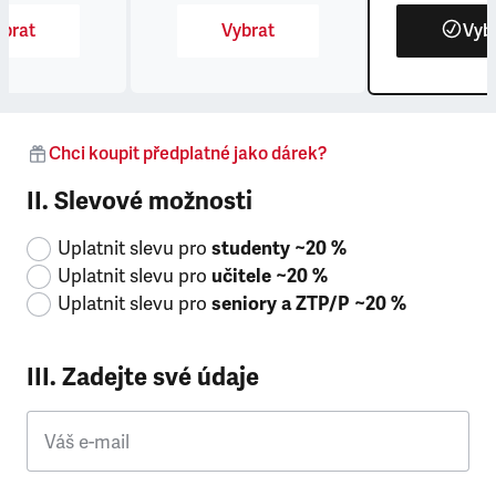
brat
Vybrat
Vyb
Chci koupit předplatné jako dárek?
II. Slevové možnosti
Uplatnit slevu pro
studenty ~20 %
Uplatnit slevu pro
učitele ~20 %
Uplatnit slevu pro
seniory a ZTP/P ~20 %
III. Zadejte své údaje
Váš e-mail