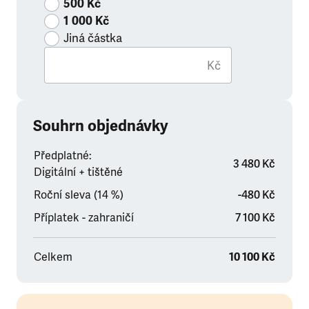
500 Kč
1 000 Kč
Jiná částka
Kč
Souhrn objednávky
Předplatné:
3 480 Kč
Digitální + tištěné
Roční sleva (14 %)
-480 Kč
Příplatek - zahraničí
7 100 Kč
Celkem
10 100 Kč