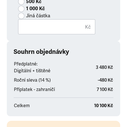
500 Kč
1 000 Kč
Jiná částka
Kč
Souhrn objednávky
Předplatné:
3 480 Kč
Digitální + tištěné
Roční sleva (14 %)
-480 Kč
Příplatek - zahraničí
7 100 Kč
Celkem
10 100 Kč