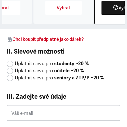
brat
Vybrat
Vyb
Chci koupit předplatné jako dárek?
II. Slevové možnosti
Uplatnit slevu pro
studenty ~20 %
Uplatnit slevu pro
učitele ~20 %
Uplatnit slevu pro
seniory a ZTP/P ~20 %
III. Zadejte své údaje
Váš e-mail