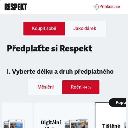
Přihlásit se
Koupit sobě
Jako dárek
Předplaťte si Respekt
I. Vyberte délku a druh předplatného
Měsíční
Roční
-14 %
Popul
Digitální
Tištěné