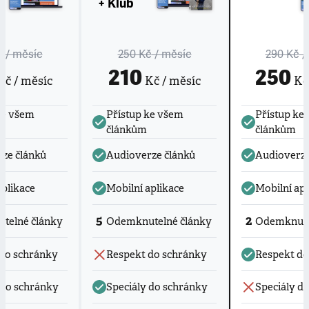
+ Klub
č
/ měsíc
250 Kč
/ měsíc
290 Kč
/
210
250
č / měsíc
Kč / měsíc
Kč 
ke všem
Přístup ke všem
Přístup ke
článkům
článkům
ze článků
Audioverze článků
Audioverze
aplikace
Mobilní aplikace
Mobilní apl
5
2
telné články
Odemknutelné články
Odemknute
do schránky
Respekt do schránky
Respekt do
 do schránky
Speciály do schránky
Speciály d