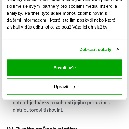
PSČ
sdílíme se svými partnery pro sociální média, inzerci a
analýzy. Partneři tyto údaje mohou zkombinovat s
Stát
dalšími informacemi, které jste jim poskytli nebo které
získali v důsledku toho, že používáte jejich služby.
Doprava do zahraničí je zpoplatněna
a nelze do
něj doručovat Speciály.
Zobrazit detaily
Požádat o fakturu
bude možné po vytvoření
objednávky.
Povolit vše
Pokud je součástí vaší objednávky také
doručování týdeníku Respekt v tištěné verzi, na
Upravit
první vydání ve vaší schránce se můžete těšit
příští, nejpozději přespříští týden (v závislosti na
datu objednávky a rychlosti jejího propsání k
distributorovi tiskovin).