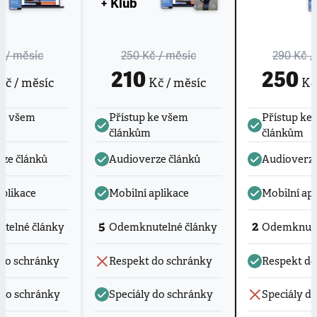
+ Klub
č
/ měsíc
250 Kč
/ měsíc
290 Kč
/
210
250
č / měsíc
Kč / měsíc
Kč 
ke všem
Přístup ke všem
Přístup ke
článkům
článkům
ze článků
Audioverze článků
Audioverze
aplikace
Mobilní aplikace
Mobilní apl
5
2
telné články
Odemknutelné články
Odemknute
do schránky
Respekt do schránky
Respekt do
 do schránky
Speciály do schránky
Speciály d