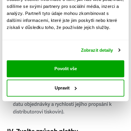
PSČ
sdílíme se svými partnery pro sociální média, inzerci a
analýzy. Partneři tyto údaje mohou zkombinovat s
Stát
dalšími informacemi, které jste jim poskytli nebo které
získali v důsledku toho, že používáte jejich služby.
Doprava do zahraničí je zpoplatněna
a nelze do
něj doručovat Speciály.
Zobrazit detaily
Požádat o fakturu
bude možné po vytvoření
objednávky.
Povolit vše
Pokud je součástí vaší objednávky také
doručování týdeníku Respekt v tištěné verzi, na
Upravit
první vydání ve vaší schránce se můžete těšit
příští, nejpozději přespříští týden (v závislosti na
datu objednávky a rychlosti jejího propsání k
distributorovi tiskovin).