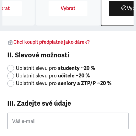
brat
Vybrat
Vyb
Chci koupit předplatné jako dárek?
II. Slevové možnosti
Uplatnit slevu pro
studenty ~20 %
Uplatnit slevu pro
učitele ~20 %
Uplatnit slevu pro
seniory a ZTP/P ~20 %
III. Zadejte své údaje
Váš e-mail