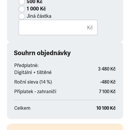
500 Kč
1 000 Kč
Jiná částka
Kč
Souhrn objednávky
Předplatné:
3 480 Kč
Digitální + tištěné
Roční sleva (14 %)
-480 Kč
Příplatek - zahraničí
7 100 Kč
Celkem
10 100 Kč