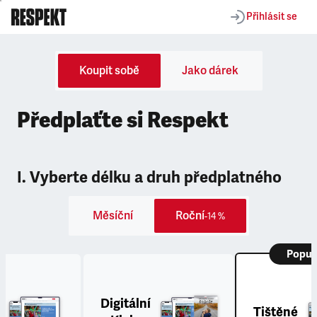
Přihlásit se
Koupit sobě
Jako dárek
Předplaťte si Respekt
I. Vyberte délku a druh předplatného
Měsíční
Roční
-14 %
Popul
Digitální
Tištěné