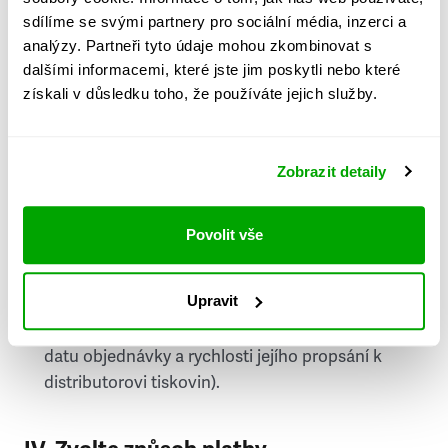
PSČ
sdílíme se svými partnery pro sociální média, inzerci a
analýzy. Partneři tyto údaje mohou zkombinovat s
Stát
dalšími informacemi, které jste jim poskytli nebo které
získali v důsledku toho, že používáte jejich služby.
Doprava do zahraničí je zpoplatněna
a nelze do
něj doručovat Speciály.
Zobrazit detaily
Požádat o fakturu
bude možné po vytvoření
objednávky.
Povolit vše
Pokud je součástí vaší objednávky také
doručování týdeníku Respekt v tištěné verzi, na
Upravit
první vydání ve vaší schránce se můžete těšit
příští, nejpozději přespříští týden (v závislosti na
datu objednávky a rychlosti jejího propsání k
distributorovi tiskovin).