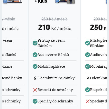
+ Klub
č
/ měsíc
250 Kč
/ měsíc
290 Kč
/
210
250
č / měsíc
Kč / měsíc
Kč 
ke všem
Přístup ke všem
Přístup ke
článkům
článkům
ze článků
Audioverze článků
Audioverze
aplikace
Mobilní aplikace
Mobilní apl
5
2
telné články
Odemknutelné články
Odemknute
do schránky
Respekt do schránky
Respekt do
 do schránky
Speciály do schránky
Speciály d