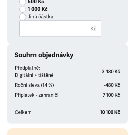
500 Kč
1 000 Kč
Jiná částka
Kč
Souhrn objednávky
Předplatné:
3 480 Kč
Digitální + tištěné
Roční sleva (14 %)
-480 Kč
Příplatek - zahraničí
7 100 Kč
Celkem
10 100 Kč