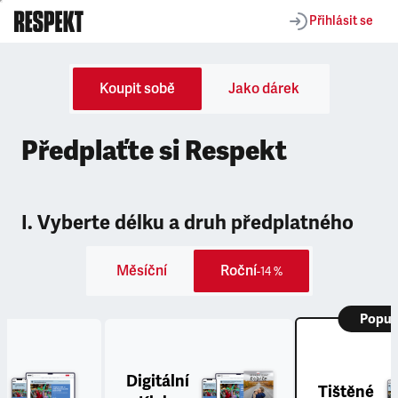
Přihlásit se
Koupit sobě
Jako dárek
Předplaťte si Respekt
I. Vyberte délku a druh předplatného
Měsíční
Roční
-14 %
Popul
Digitální
Tištěné