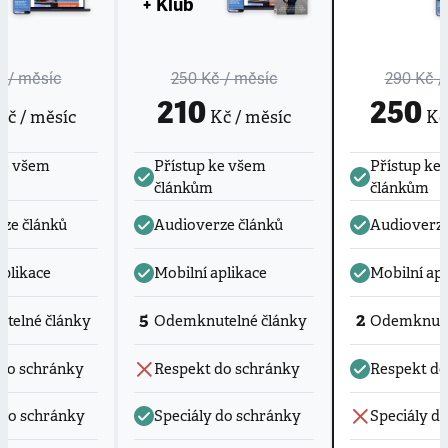
+ Klub
č
/ měsíc
250 Kč
/ měsíc
290 Kč
/
210
250
č / měsíc
Kč / měsíc
Kč 
ke všem
Přístup ke všem
Přístup ke
článkům
článkům
ze článků
Audioverze článků
Audioverze
aplikace
Mobilní aplikace
Mobilní apl
5
2
telné články
Odemknutelné články
Odemknute
do schránky
Respekt do schránky
Respekt do
 do schránky
Speciály do schránky
Speciály d