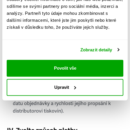
PSČ
sdílíme se svými partnery pro sociální média, inzerci a
analýzy. Partneři tyto údaje mohou zkombinovat s
Stát
dalšími informacemi, které jste jim poskytli nebo které
získali v důsledku toho, že používáte jejich služby.
Doprava do zahraničí je zpoplatněna
a nelze do
něj doručovat Speciály.
Zobrazit detaily
Požádat o fakturu
bude možné po vytvoření
objednávky.
Povolit vše
Pokud je součástí vaší objednávky také
doručování týdeníku Respekt v tištěné verzi, na
Upravit
první vydání ve vaší schránce se můžete těšit
příští, nejpozději přespříští týden (v závislosti na
datu objednávky a rychlosti jejího propsání k
distributorovi tiskovin).