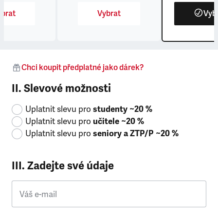
brat
Vybrat
Vyb
Chci koupit předplatné jako dárek?
II. Slevové možnosti
Uplatnit slevu pro
studenty ~20 %
Uplatnit slevu pro
učitele ~20 %
Uplatnit slevu pro
seniory a ZTP/P ~20 %
III. Zadejte své údaje
Váš e-mail