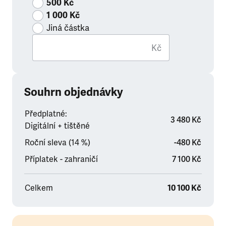
500 Kč
1 000 Kč
Jiná částka
Kč
Souhrn objednávky
Předplatné:
3 480 Kč
Digitální + tištěné
Roční sleva (14 %)
-480 Kč
Příplatek - zahraničí
7 100 Kč
Celkem
10 100 Kč