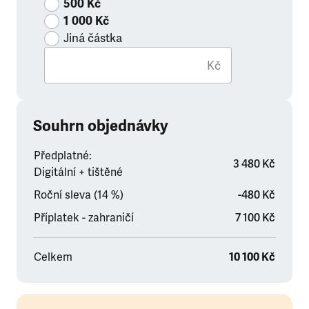
500 Kč
1 000 Kč
Jiná částka
Kč
Souhrn objednávky
Předplatné:
3 480 Kč
Digitální + tištěné
Roční sleva (14 %)
-480 Kč
Příplatek - zahraničí
7 100 Kč
Celkem
10 100 Kč