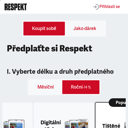
Přihlásit se
Koupit sobě
Jako dárek
Předplaťte si Respekt
I. Vyberte délku a druh předplatného
Měsíční
Roční
-14 %
Popul
Digitální
Tištěné