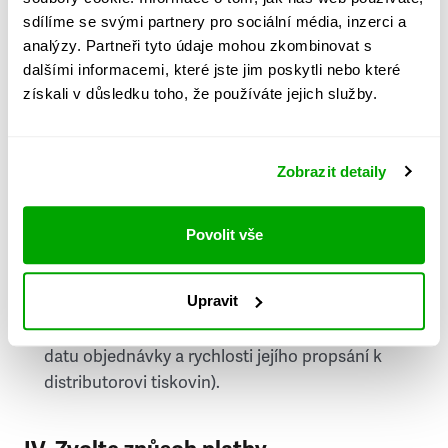
PSČ
sdílíme se svými partnery pro sociální média, inzerci a
analýzy. Partneři tyto údaje mohou zkombinovat s
Stát
dalšími informacemi, které jste jim poskytli nebo které
získali v důsledku toho, že používáte jejich služby.
Doprava do zahraničí je zpoplatněna
a nelze do
něj doručovat Speciály.
Zobrazit detaily
Požádat o fakturu
bude možné po vytvoření
objednávky.
Povolit vše
Pokud je součástí vaší objednávky také
doručování týdeníku Respekt v tištěné verzi, na
Upravit
první vydání ve vaší schránce se můžete těšit
příští, nejpozději přespříští týden (v závislosti na
datu objednávky a rychlosti jejího propsání k
distributorovi tiskovin).