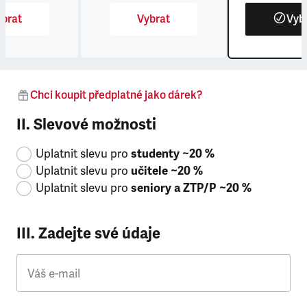
brat
Vybrat
Vyb
Chci koupit předplatné jako dárek?
II. Slevové možnosti
Uplatnit slevu pro
studenty ~20 %
Uplatnit slevu pro
učitele ~20 %
Uplatnit slevu pro
seniory a ZTP/P ~20 %
III. Zadejte své údaje
Váš e-mail