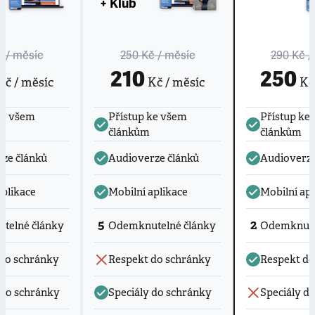
+ Klub
č
/ měsíc
250 Kč
/ měsíc
290 Kč
/
210
250
č / měsíc
Kč / měsíc
Kč 
ke všem
Přístup ke všem
Přístup ke
článkům
článkům
ze článků
Audioverze článků
Audioverze
aplikace
Mobilní aplikace
Mobilní apl
5
2
telné články
Odemknutelné články
Odemknute
do schránky
Respekt do schránky
Respekt do
 do schránky
Speciály do schránky
Speciály d