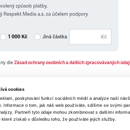
zvolený způsob platby.
ý Respekt Media a.s. za účelem podpory
1 000 Kč
Jiná částka
Kč
ány dle
Zásad ochrany osobních a dalších zpracovávaných údaj
 Respekt Media, a.s., týkající se též jiných než objednaných č
ívá cookies
reklam, poskytování funkcí sociálních médií a analýze naší návš
 Informace o tom, jak náš web používáte, sdílíme se svými par
analýzy. Partneři tyto údaje mohou zkombinovat s dalšími inform
o které získali v důsledku toho, že používáte jejich služby.