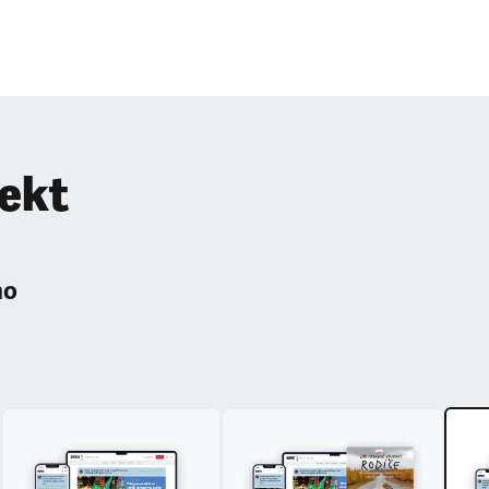
pekt
ho