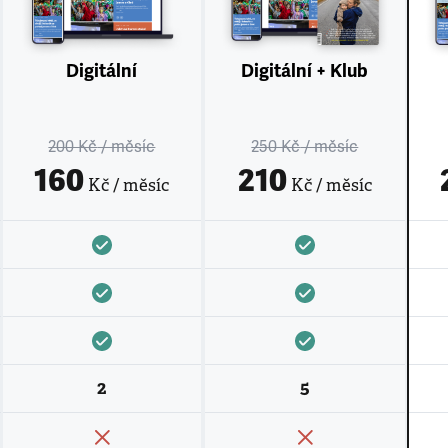
Digitální
Digitální + Klub
200 Kč
/ měsíc
250 Kč
/ měsíc
160
210
Kč / měsíc
Kč / měsíc
2
5