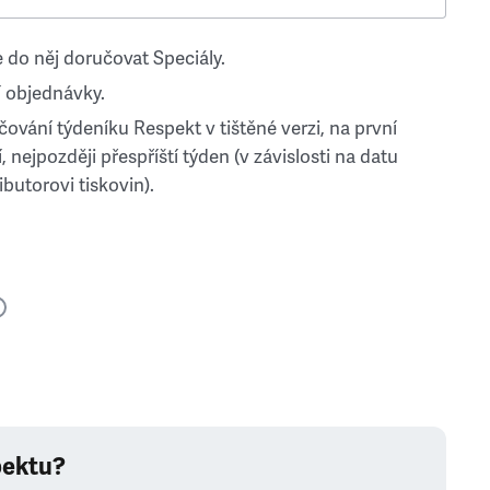
 do něj doručovat Speciály.
 objednávky.
ování týdeníku Respekt v tištěné verzi, na první
, nejpozději přespříští týden (v závislosti na datu
ibutorovi tiskovin).
pektu?