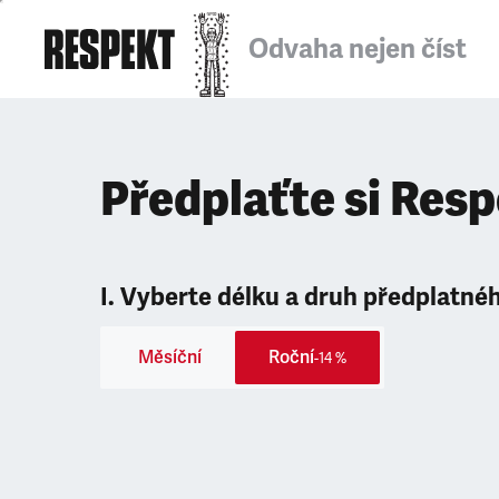
Odvaha nejen číst
Předplaťte si Res
I. Vyberte délku a druh předplatné
Měsíční
Roční
-14 %