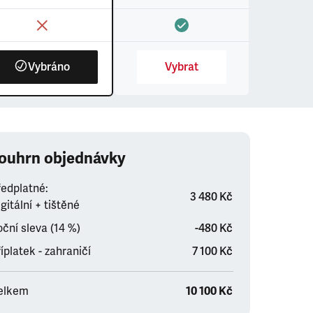
Vybráno
Vybrat
ouhrn objednávky
ředplatné:
3 480 Kč
gitální + tištěné
ční sleva (14 %)
-480 Kč
íplatek - zahraničí
7 100 Kč
elkem
10 100 Kč