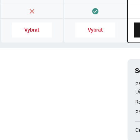
Vybrat
Vybrat
S
P
Di
Ro
Př
C