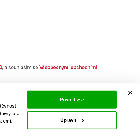
ů
, a souhlasím se
Všeobecnými obchodními
i obdobných produktů.
Povolit vše
těvnosti
tnery pro
Upravit
acemi,