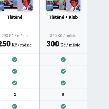
Tištěné
Tištěné + Klub
290 Kč
/ měsíc
340 Kč
/ měsíc
250
300
Kč / měsíc
Kč / měsíc
2
5