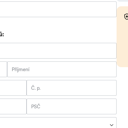
ů:
Příjmení
Č. p.
PSČ