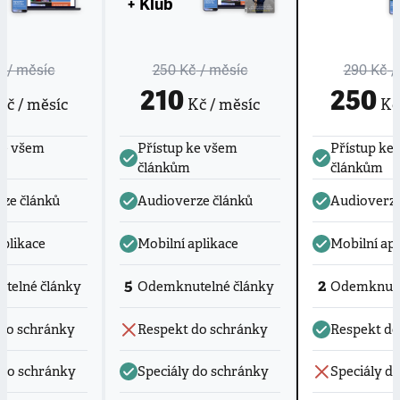
+ Klub
č
/ měsíc
250 Kč
/ měsíc
290 Kč
/
210
250
č / měsíc
Kč / měsíc
Kč 
ke všem
Přístup ke všem
Přístup ke
článkům
článkům
ze článků
Audioverze článků
Audioverze
aplikace
Mobilní aplikace
Mobilní apl
5
2
telné články
Odemknutelné články
Odemknute
do schránky
Respekt do schránky
Respekt do
 do schránky
Speciály do schránky
Speciály d