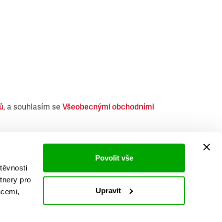
ů
, a souhlasím se
Všeobecnými obchodními
i obdobných produktů.
Povolit vše
těvnosti
tnery pro
Upravit
acemi,