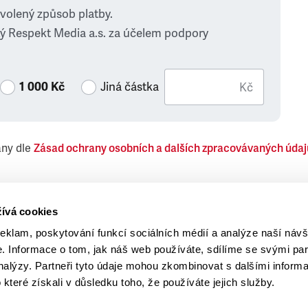
zvolený způsob platby.
ý Respekt Media a.s. za účelem podpory
1 000 Kč
Jiná částka
Kč
ány dle
Zásad ochrany osobních a dalších zpracovávaných údaj
 Respekt Media, a.s., týkající se též jiných než objednaných č
ívá cookies
reklam, poskytování funkcí sociálních médií a analýze naší návš
 Informace o tom, jak náš web používáte, sdílíme se svými par
analýzy. Partneři tyto údaje mohou zkombinovat s dalšími inform
o které získali v důsledku toho, že používáte jejich služby.