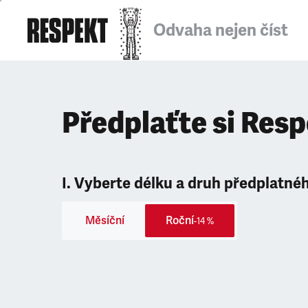
Odvaha nejen číst
Předplaťte si Res
I. Vyberte délku a druh předplatné
Měsíční
Roční
-14 %