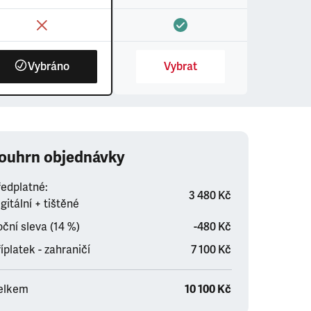
Vybráno
Vybrat
ouhrn objednávky
ředplatné:
3 480 Kč
gitální + tištěné
ční sleva (14 %)
-480 Kč
íplatek - zahraničí
7 100 Kč
elkem
10 100 Kč