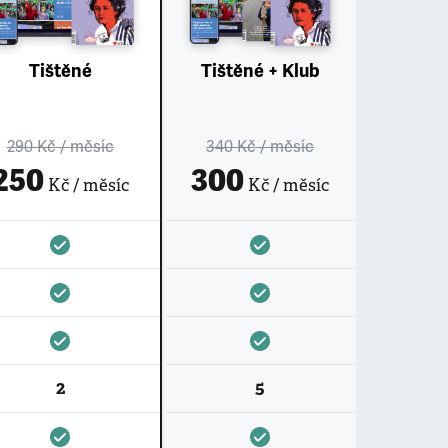
Tištěné
Tištěné + Klub
290 Kč
/ měsíc
340 Kč
/ měsíc
250
300
Kč / měsíc
Kč / měsíc
2
5