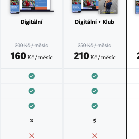
Digitální
Digitální + Klub
200 Kč
/ měsíc
250 Kč
/ měsíc
160
210
Kč / měsíc
Kč / měsíc
2
5