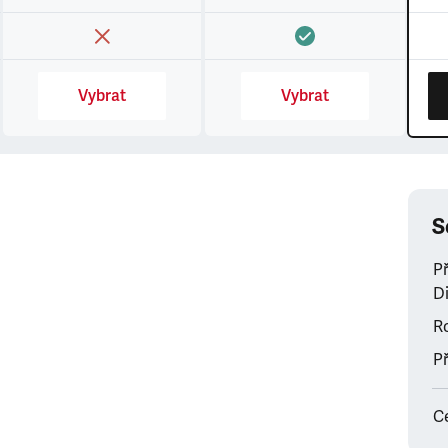
Vybrat
Vybrat
S
P
Di
Ro
Př
C