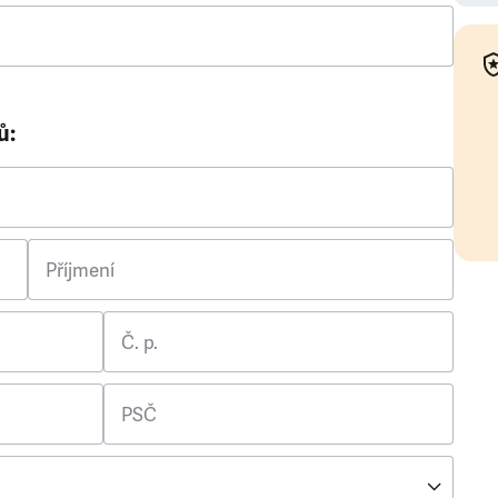
ů:
Příjmení
Č. p.
PSČ