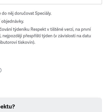
 do něj doručovat Speciály.
 objednávky.
ování týdeníku Respekt v tištěné verzi, na první
, nejpozději přespříští týden (v závislosti na datu
ibutorovi tiskovin).
pektu?