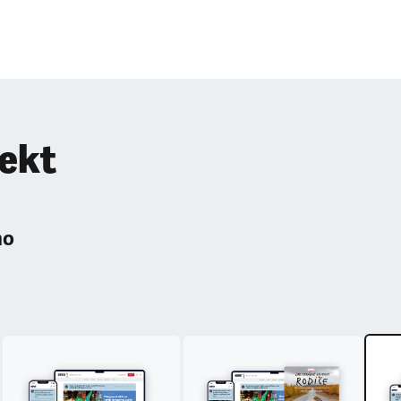
pekt
ho