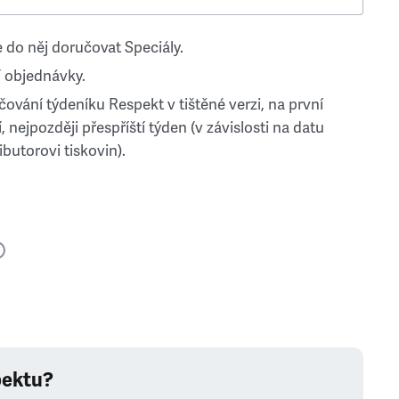
 do něj doručovat Speciály.
 objednávky.
ování týdeníku Respekt v tištěné verzi, na první
, nejpozději přespříští týden (v závislosti na datu
ibutorovi tiskovin).
pektu?