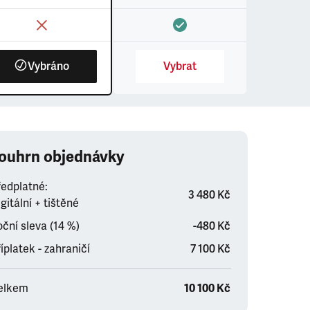
Vybráno
Vybrat
ouhrn objednávky
ředplatné:
3 480 Kč
gitální + tištěné
ční sleva (14 %)
-480 Kč
íplatek - zahraničí
7 100 Kč
elkem
10 100 Kč