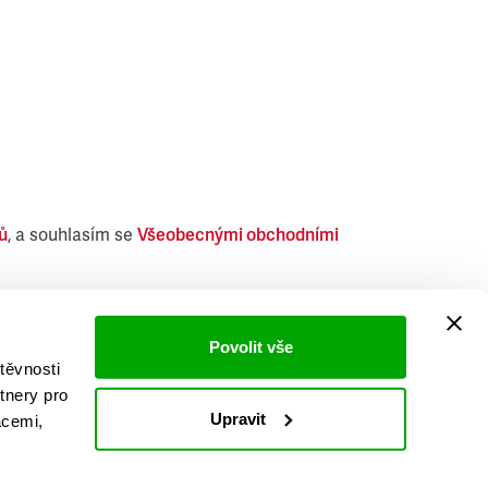
ů
, a souhlasím se
Všeobecnými obchodními
i obdobných produktů.
Povolit vše
těvnosti
tnery pro
Upravit
acemi,