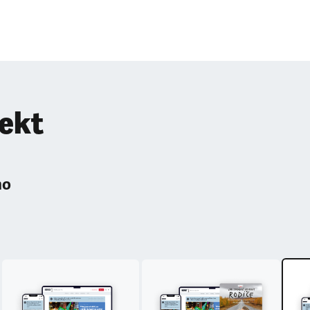
pekt
ho