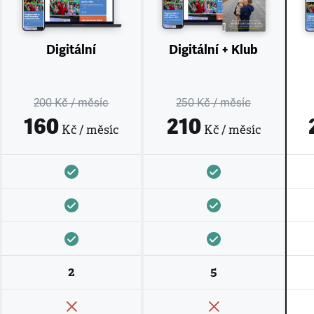
Digitální
Digitální + Klub
200 Kč
/ měsíc
250 Kč
/ měsíc
160
210
Kč / měsíc
Kč / měsíc
2
5