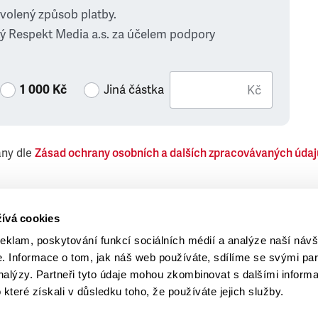
zvolený způsob platby.
ý Respekt Media a.s. za účelem podpory
1 000 Kč
Jiná částka
Kč
ány dle
Zásad ochrany osobních a dalších zpracovávaných údaj
 Respekt Media, a.s., týkající se též jiných než objednaných č
ívá cookies
reklam, poskytování funkcí sociálních médií a analýze naší návš
 Informace o tom, jak náš web používáte, sdílíme se svými par
analýzy. Partneři tyto údaje mohou zkombinovat s dalšími inform
o které získali v důsledku toho, že používáte jejich služby.