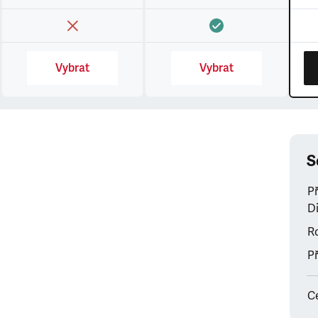
Vybrat
Vybrat
S
P
Di
Ro
Př
C