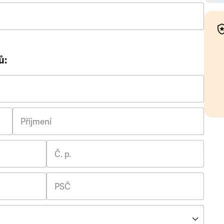
ů:
Příjmení
Č. p.
PSČ