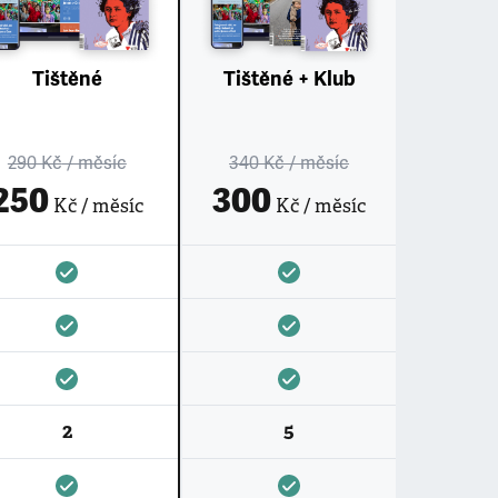
Tištěné
Tištěné + Klub
290 Kč
/ měsíc
340 Kč
/ měsíc
250
300
Kč / měsíc
Kč / měsíc
2
5