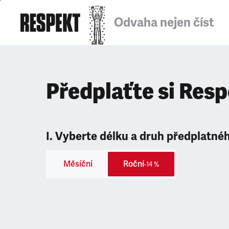
Odvaha nejen číst
Předplaťte si Res
I. Vyberte délku a druh předplatné
Měsíční
Roční
-14 %