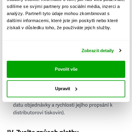
PSČ
sdílíme se svými partnery pro sociální média, inzerci a
analýzy. Partneři tyto údaje mohou zkombinovat s
Stát
dalšími informacemi, které jste jim poskytli nebo které
získali v důsledku toho, že používáte jejich služby.
Doprava do zahraničí je zpoplatněna
a nelze do
něj doručovat Speciály.
Zobrazit detaily
Požádat o fakturu
bude možné po vytvoření
objednávky.
Povolit vše
Pokud je součástí vaší objednávky také
doručování týdeníku Respekt v tištěné verzi, na
Upravit
první vydání ve vaší schránce se můžete těšit
příští, nejpozději přespříští týden (v závislosti na
datu objednávky a rychlosti jejího propsání k
distributorovi tiskovin).