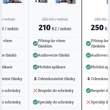
+ Klub
č
/ měsíc
250 Kč
/ měsíc
290 Kč
/
210
250
č / měsíc
Kč / měsíc
Kč 
ke všem
Přístup ke všem
Přístup ke
článkům
článkům
ze článků
Audioverze článků
Audioverze
aplikace
Mobilní aplikace
Mobilní apl
5
2
telné články
Odemknutelné články
Odemknute
do schránky
Respekt do schránky
Respekt do
 do schránky
Speciály do schránky
Speciály d