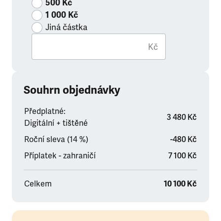
500 Kč
1 000 Kč
Jiná částka
Kč
Souhrn objednávky
Předplatné:
3 480 Kč
Digitální + tištěné
Roční sleva (14 %)
-480 Kč
Příplatek - zahraničí
7 100 Kč
Celkem
10 100 Kč