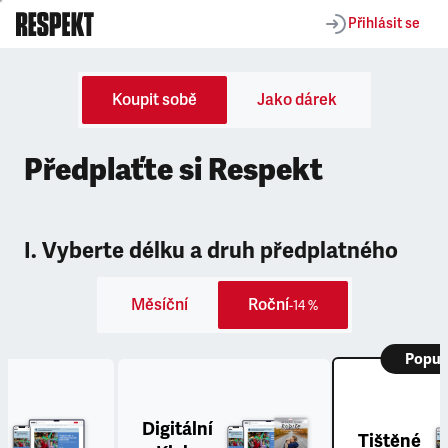
Přihlásit se
Koupit sobě
Jako dárek
Předplaťte si Respekt
I. Vyberte délku a druh předplatného
Měsíční
Roční
-14 %
Popul
Digitální
Tištěné