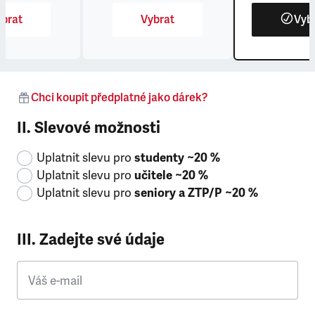
brat
Vybrat
Vyb
Chci koupit předplatné jako dárek?
II. Slevové možnosti
Uplatnit slevu pro
studenty ~20 %
Uplatnit slevu pro
učitele ~20 %
Uplatnit slevu pro
seniory a ZTP/P ~20 %
III. Zadejte své údaje
Váš e-mail