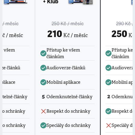
+ Klub
č
/ měsíc
250 Kč
/ měsíc
290 Kč
/
210
250
č / měsíc
Kč / měsíc
Kč 
ke všem
Přístup ke všem
Přístup ke
článkům
článkům
ze článků
Audioverze článků
Audioverze
aplikace
Mobilní aplikace
Mobilní apl
5
2
telné články
Odemknutelné články
Odemknute
do schránky
Respekt do schránky
Respekt do
 do schránky
Speciály do schránky
Speciály d