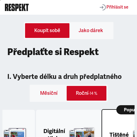
Přihlásit se
Koupit sobě
Jako dárek
Předplaťte si Respekt
I. Vyberte délku a druh předplatného
Měsíční
Roční
-14 %
Popul
Digitální
Tištěné