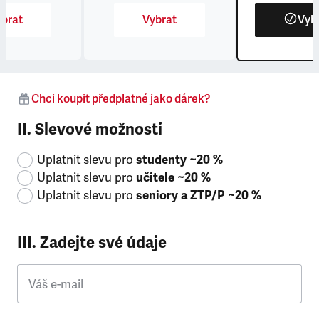
brat
Vybrat
Vyb
Chci koupit předplatné jako dárek?
II. Slevové možnosti
Uplatnit slevu pro
studenty ~20 %
Uplatnit slevu pro
učitele ~20 %
Uplatnit slevu pro
seniory a ZTP/P ~20 %
III. Zadejte své údaje
Váš e-mail