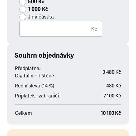
500 Kč
1 000 Kč
Jiná částka
Kč
Souhrn objednávky
Předplatné:
3 480 Kč
Digitální + tištěné
Roční sleva (14 %)
-480 Kč
Příplatek - zahraničí
7 100 Kč
Celkem
10 100 Kč