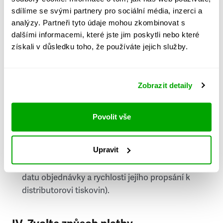
PSČ
sdílíme se svými partnery pro sociální média, inzerci a
analýzy. Partneři tyto údaje mohou zkombinovat s
Stát
dalšími informacemi, které jste jim poskytli nebo které
získali v důsledku toho, že používáte jejich služby.
Doprava do zahraničí je zpoplatněna
a nelze do
něj doručovat Speciály.
Zobrazit detaily
Požádat o fakturu
bude možné po vytvoření
objednávky.
Povolit vše
Pokud je součástí vaší objednávky také
doručování týdeníku Respekt v tištěné verzi, na
Upravit
první vydání ve vaší schránce se můžete těšit
příští, nejpozději přespříští týden (v závislosti na
datu objednávky a rychlosti jejího propsání k
distributorovi tiskovin).