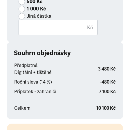
500 Kč
1 000 Kč
Jiná částka
Kč
Souhrn objednávky
Předplatné:
3 480 Kč
Digitální + tištěné
Roční sleva (14 %)
-480 Kč
Příplatek - zahraničí
7 100 Kč
Celkem
10 100 Kč