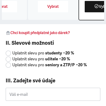
brat
Vybrat
Vyb
Chci koupit předplatné jako dárek?
II. Slevové možnosti
Uplatnit slevu pro
studenty ~20 %
Uplatnit slevu pro
učitele ~20 %
Uplatnit slevu pro
seniory a ZTP/P ~20 %
III. Zadejte své údaje
Váš e-mail