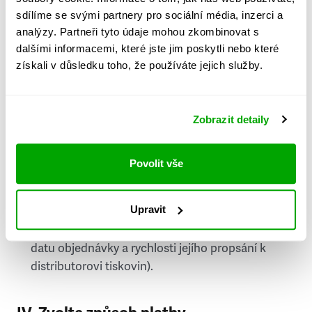
PSČ
sdílíme se svými partnery pro sociální média, inzerci a
analýzy. Partneři tyto údaje mohou zkombinovat s
Stát
dalšími informacemi, které jste jim poskytli nebo které
získali v důsledku toho, že používáte jejich služby.
Doprava do zahraničí je zpoplatněna
a nelze do
něj doručovat Speciály.
Zobrazit detaily
Požádat o fakturu
bude možné po vytvoření
objednávky.
Povolit vše
Pokud je součástí vaší objednávky také
doručování týdeníku Respekt v tištěné verzi, na
Upravit
první vydání ve vaší schránce se můžete těšit
příští, nejpozději přespříští týden (v závislosti na
datu objednávky a rychlosti jejího propsání k
distributorovi tiskovin).