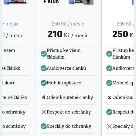
+ Klub
č
/ měsíc
250 Kč
/ měsíc
290 Kč
/
210
250
č / měsíc
Kč / měsíc
Kč 
ke všem
Přístup ke všem
Přístup ke
článkům
článkům
ze článků
Audioverze článků
Audioverze
aplikace
Mobilní aplikace
Mobilní apl
5
2
telné články
Odemknutelné články
Odemknute
do schránky
Respekt do schránky
Respekt do
 do schránky
Speciály do schránky
Speciály d