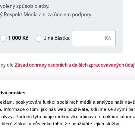
zvolený způsob platby.
ý Respekt Media a.s. za účelem podpory
1 000 Kč
Jiná částka
Kč
ány dle
Zásad ochrany osobních a dalších zpracovávaných údaj
 Respekt Media, a.s., týkající se též jiných než objednaných č
ívá cookies
reklam, poskytování funkcí sociálních médií a analýze naší návš
 Informace o tom, jak náš web používáte, sdílíme se svými par
analýzy. Partneři tyto údaje mohou zkombinovat s dalšími inform
o které získali v důsledku toho, že používáte jejich služby.