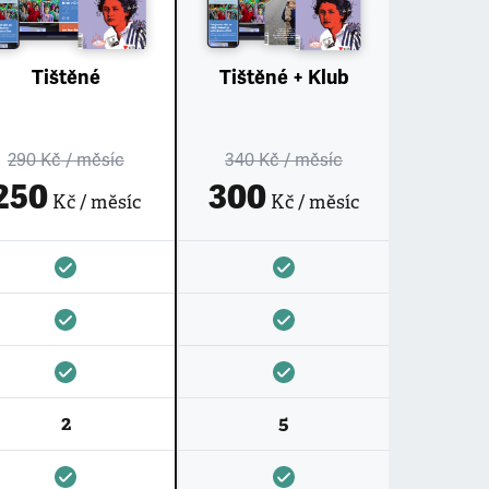
Tištěné
Tištěné + Klub
290 Kč
/ měsíc
340 Kč
/ měsíc
250
300
Kč / měsíc
Kč / měsíc
2
5