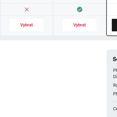
Vybrat
Vybrat
S
P
Di
Ro
Př
C