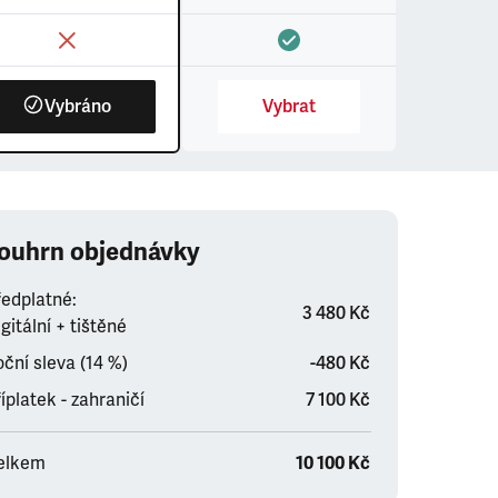
Vybráno
Vybrat
ouhrn objednávky
ředplatné:
3 480 Kč
gitální + tištěné
ční sleva (14 %)
-480 Kč
íplatek - zahraničí
7 100 Kč
elkem
10 100 Kč