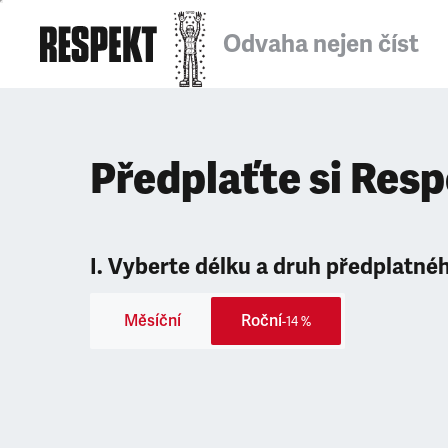
Odvaha nejen číst
Předplaťte si Res
I. Vyberte délku a druh předplatné
Měsíční
Roční
-14 %