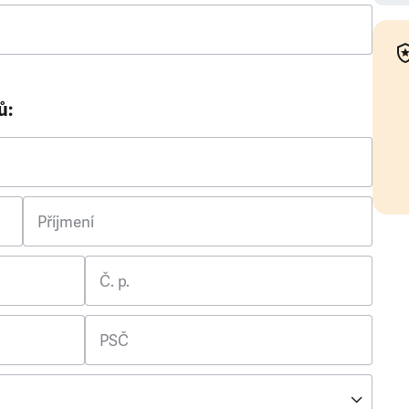
ů:
Příjmení
Č. p.
PSČ