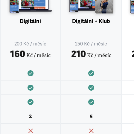
Digitální
Digitální + Klub
200 Kč
/ měsíc
250 Kč
/ měsíc
160
210
Kč / měsíc
Kč / měsíc
2
5