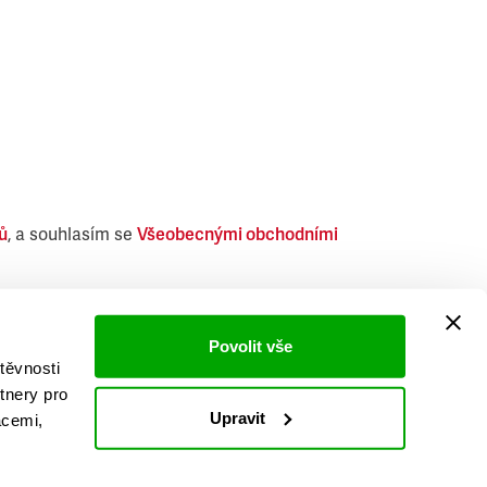
ů
, a souhlasím se
Všeobecnými obchodními
i obdobných produktů.
Povolit vše
těvnosti
tnery pro
Upravit
acemi,