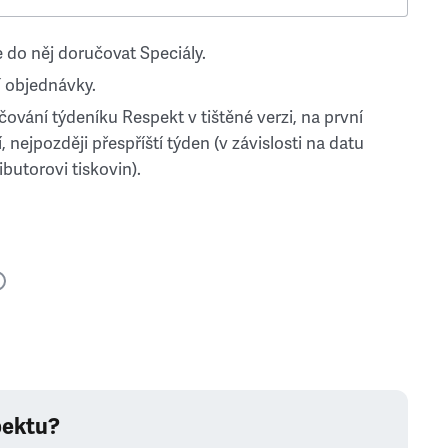
 do něj doručovat Speciály.
 objednávky.
ování týdeníku Respekt v tištěné verzi, na první
, nejpozději přespříští týden (v závislosti na datu
ibutorovi tiskovin).
pektu?