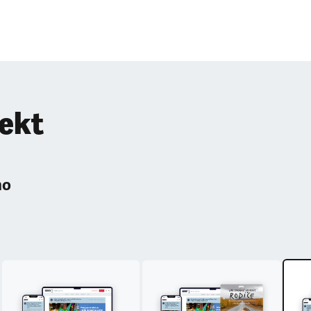
pekt
ho