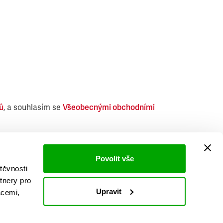
ů
, a souhlasím se
Všeobecnými obchodními
i obdobných produktů.
Povolit vše
těvnosti
tnery pro
Upravit
acemi,