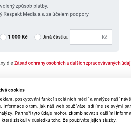
zvolený způsob platby.
ý Respekt Media a.s. za účelem podpory
1 000 Kč
Jiná částka
Kč
ány dle
Zásad ochrany osobních a dalších zpracovávaných údaj
 Respekt Media, a.s., týkající se též jiných než objednaných č
ívá cookies
reklam, poskytování funkcí sociálních médií a analýze naší návš
 Informace o tom, jak náš web používáte, sdílíme se svými par
analýzy. Partneři tyto údaje mohou zkombinovat s dalšími inform
o které získali v důsledku toho, že používáte jejich služby.