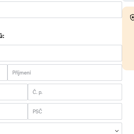
ů:
Příjmení
Č. p.
PSČ