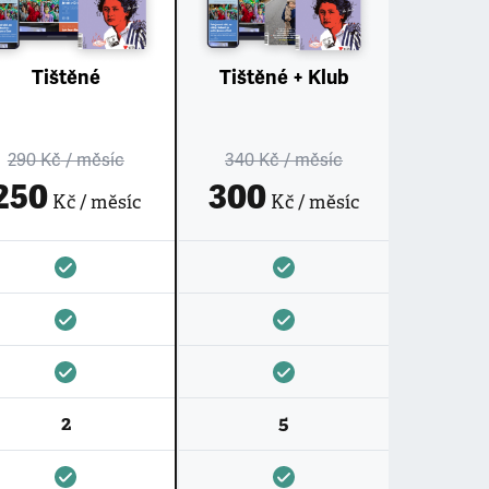
Tištěné
Tištěné + Klub
290 Kč
/ měsíc
340 Kč
/ měsíc
250
300
Kč / měsíc
Kč / měsíc
2
5