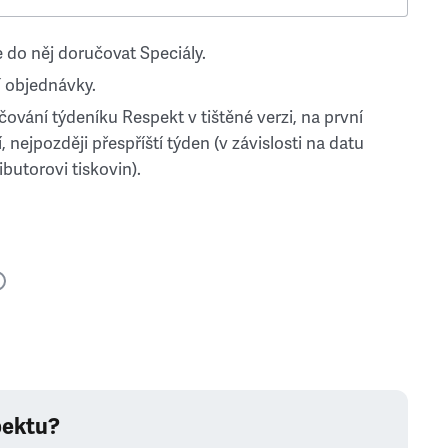
 do něj doručovat Speciály.
 objednávky.
ování týdeníku Respekt v tištěné verzi, na první
, nejpozději přespříští týden (v závislosti na datu
ibutorovi tiskovin).
pektu?