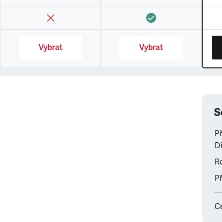
Vybrat
Vybrat
S
P
Di
Ro
Př
C