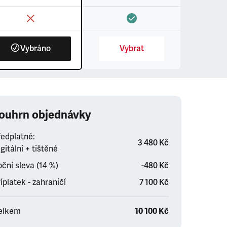
Vybráno
Vybrat
ouhrn objednávky
ředplatné:
3 480 Kč
gitální + tištěné
ční sleva (14 %)
-480 Kč
íplatek - zahraničí
7 100 Kč
elkem
10 100 Kč