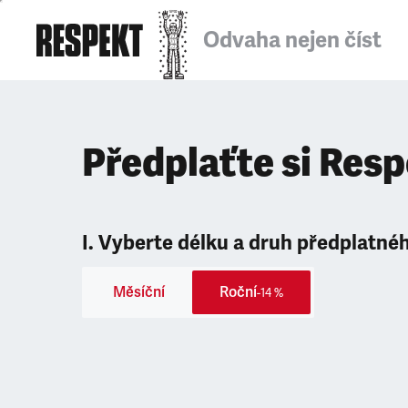
Odvaha nejen číst
Předplaťte si Res
I. Vyberte délku a druh předplatné
Měsíční
Roční
-14 %