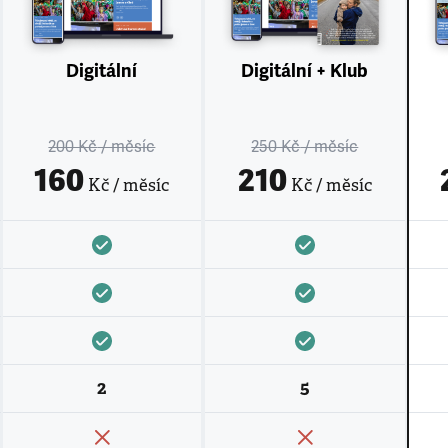
Digitální
Digitální + Klub
200 Kč
/ měsíc
250 Kč
/ měsíc
160
210
Kč / měsíc
Kč / měsíc
2
5