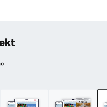
pekt
ho