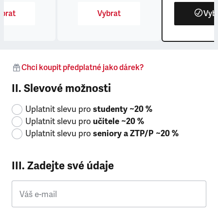
brat
Vybrat
Vyb
Chci koupit předplatné jako dárek?
II. Slevové možnosti
Uplatnit slevu pro
studenty ~20 %
Uplatnit slevu pro
učitele ~20 %
Uplatnit slevu pro
seniory a ZTP/P ~20 %
III. Zadejte své údaje
Váš e-mail