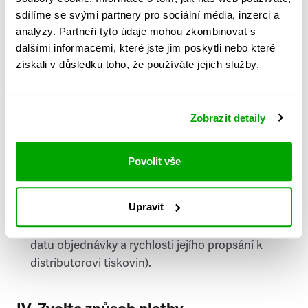
PSČ
sdílíme se svými partnery pro sociální média, inzerci a
analýzy. Partneři tyto údaje mohou zkombinovat s
Stát
dalšími informacemi, které jste jim poskytli nebo které
získali v důsledku toho, že používáte jejich služby.
Doprava do zahraničí je zpoplatněna
a nelze do
něj doručovat Speciály.
Zobrazit detaily
Požádat o fakturu
bude možné po vytvoření
objednávky.
Povolit vše
Pokud je součástí vaší objednávky také
doručování týdeníku Respekt v tištěné verzi, na
Upravit
první vydání ve vaší schránce se můžete těšit
příští, nejpozději přespříští týden (v závislosti na
datu objednávky a rychlosti jejího propsání k
distributorovi tiskovin).