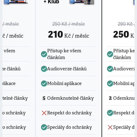
+ Klub
č
/ měsíc
250 Kč
/ měsíc
290 Kč
/
210
250
č / měsíc
Kč / měsíc
Kč 
ke všem
Přístup ke všem
Přístup ke
článkům
článkům
ze článků
Audioverze článků
Audioverze
aplikace
Mobilní aplikace
Mobilní apl
5
2
telné články
Odemknutelné články
Odemknute
do schránky
Respekt do schránky
Respekt do
 do schránky
Speciály do schránky
Speciály d