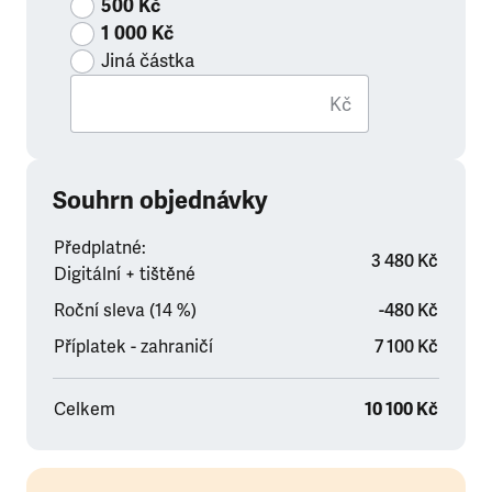
500 Kč
1 000 Kč
Jiná částka
Kč
Souhrn objednávky
Předplatné:
3 480 Kč
Digitální + tištěné
Roční sleva (14 %)
-480 Kč
Příplatek - zahraničí
7 100 Kč
Celkem
10 100 Kč