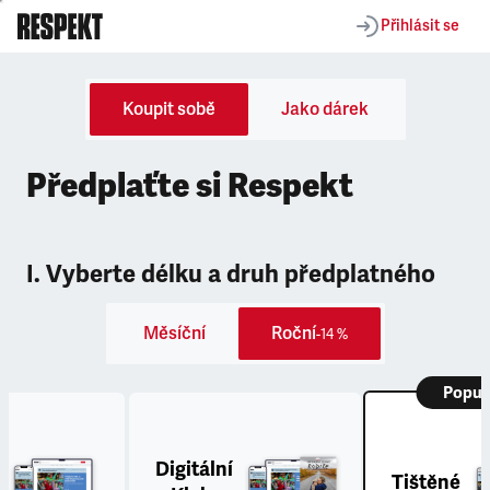
Přihlásit se
Koupit sobě
Jako dárek
Předplaťte si Respekt
I. Vyberte délku a druh předplatného
Měsíční
Roční
-14 %
Popul
Digitální
Tištěné