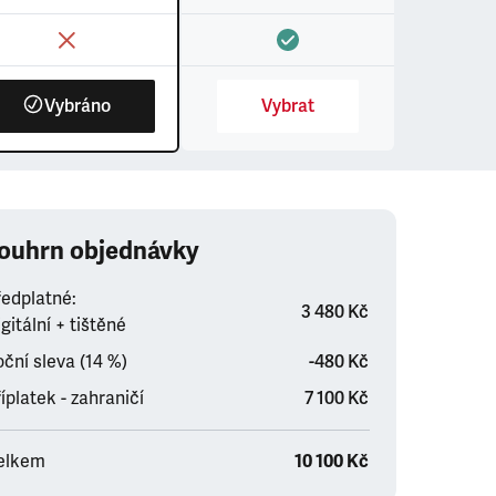
Vybráno
Vybrat
ouhrn objednávky
ředplatné:
3 480 Kč
gitální + tištěné
ční sleva (14 %)
-480 Kč
íplatek - zahraničí
7 100 Kč
elkem
10 100 Kč