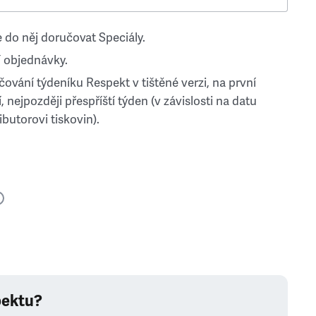
 do něj doručovat Speciály.
 objednávky.
ování týdeníku Respekt v tištěné verzi, na první
, nejpozději přespříští týden (v závislosti na datu
ibutorovi tiskovin).
pektu?