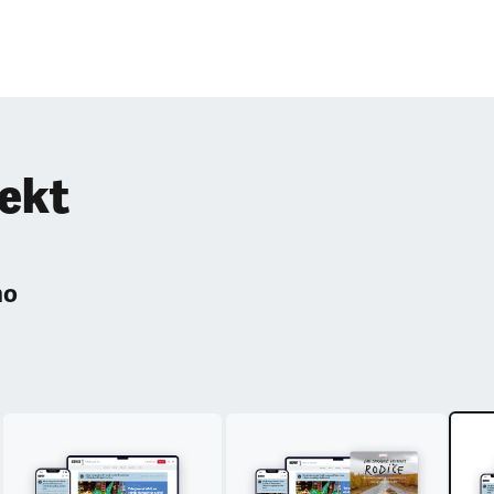
pekt
ho