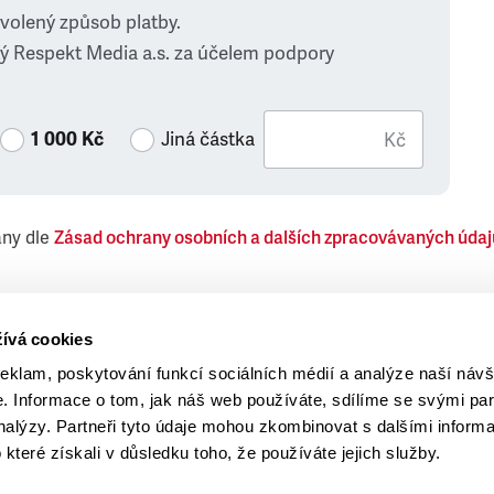
zvolený způsob platby.
ý Respekt Media a.s. za účelem podpory
1 000 Kč
Jiná částka
Kč
ány dle
Zásad ochrany osobních a dalších zpracovávaných údaj
 Respekt Media, a.s., týkající se též jiných než objednaných č
ívá cookies
reklam, poskytování funkcí sociálních médií a analýze naší návš
 Informace o tom, jak náš web používáte, sdílíme se svými par
analýzy. Partneři tyto údaje mohou zkombinovat s dalšími inform
o které získali v důsledku toho, že používáte jejich služby.