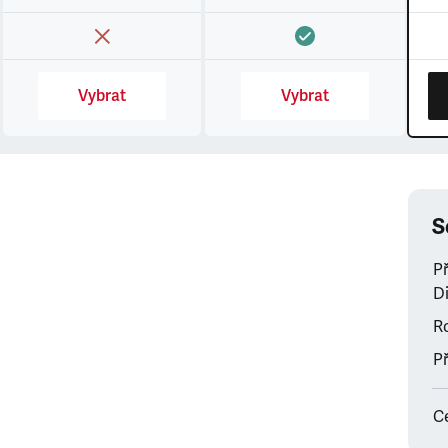
Vybrat
Vybrat
S
P
Di
Ro
Př
C