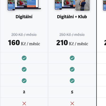
Digitální
Digitální + Klub
200 Kč
/ měsíc
250 Kč
/ měsíc
160
210
Kč / měsíc
Kč / měsíc
2
5