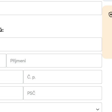
ů:
Příjmení
Č. p.
PSČ