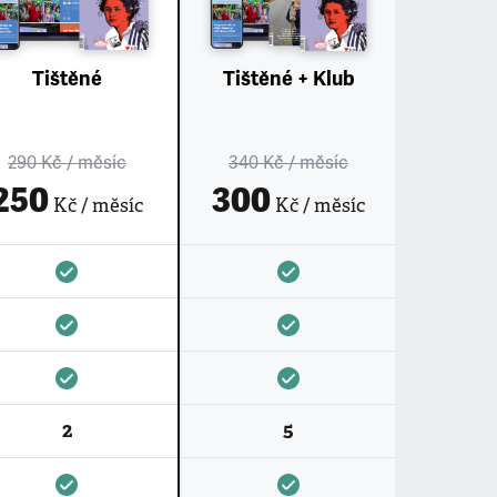
Tištěné
Tištěné + Klub
290 Kč
/ měsíc
340 Kč
/ měsíc
250
300
Kč / měsíc
Kč / měsíc
2
5