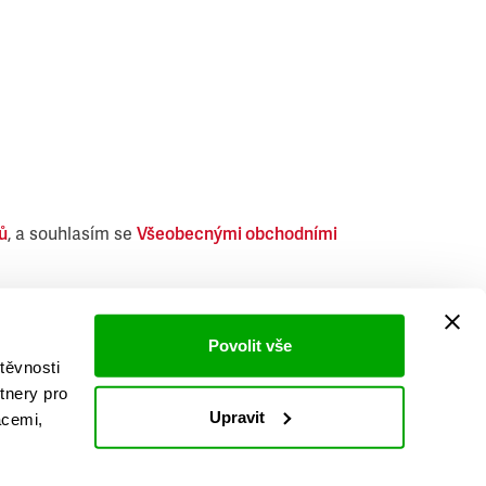
ů
, a souhlasím se
Všeobecnými obchodními
i obdobných produktů.
Povolit vše
těvnosti
tnery pro
Upravit
acemi,