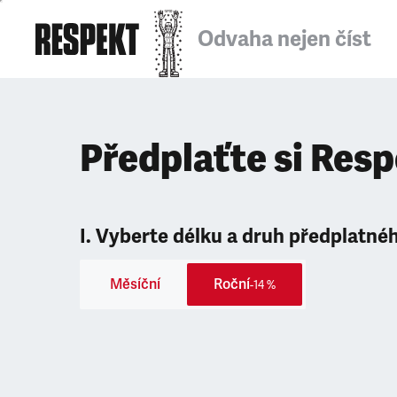
Odvaha nejen číst
Předplaťte si Res
I. Vyberte délku a druh předplatné
Měsíční
Roční
-14 %