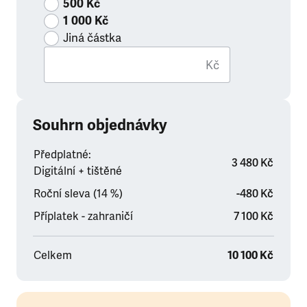
500 Kč
1 000 Kč
Jiná částka
Kč
Souhrn objednávky
Předplatné:
3 480 Kč
Digitální + tištěné
Roční sleva (14 %)
-480 Kč
Příplatek - zahraničí
7 100 Kč
Celkem
10 100 Kč