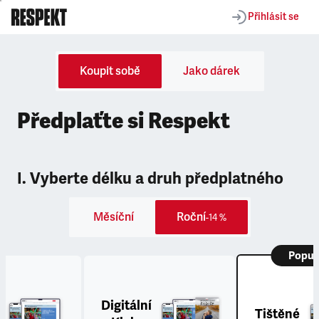
Přihlásit se
Koupit sobě
Jako dárek
Předplaťte si Respekt
I. Vyberte délku a druh předplatného
Měsíční
Roční
-14 %
Popul
Digitální
Tištěné