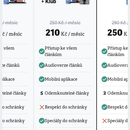
+ Klub
č
/ měsíc
250 Kč
/ měsíc
290 Kč
/
210
250
č / měsíc
Kč / měsíc
Kč 
ke všem
Přístup ke všem
Přístup ke
článkům
článkům
ze článků
Audioverze článků
Audioverze
aplikace
Mobilní aplikace
Mobilní apl
5
2
telné články
Odemknutelné články
Odemknute
do schránky
Respekt do schránky
Respekt do
 do schránky
Speciály do schránky
Speciály d