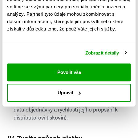
PSČ
sdílíme se svými partnery pro sociální média, inzerci a
analýzy. Partneři tyto údaje mohou zkombinovat s
Stát
dalšími informacemi, které jste jim poskytli nebo které
získali v důsledku toho, že používáte jejich služby.
Doprava do zahraničí je zpoplatněna
a nelze do
něj doručovat Speciály.
Zobrazit detaily
Požádat o fakturu
bude možné po vytvoření
objednávky.
Povolit vše
Pokud je součástí vaší objednávky také
doručování týdeníku Respekt v tištěné verzi, na
Upravit
první vydání ve vaší schránce se můžete těšit
příští, nejpozději přespříští týden (v závislosti na
datu objednávky a rychlosti jejího propsání k
distributorovi tiskovin).