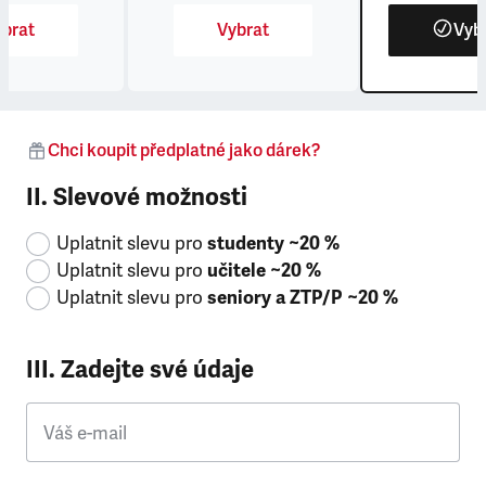
brat
Vybrat
Vyb
Chci koupit předplatné jako dárek?
II. Slevové možnosti
Uplatnit slevu pro
studenty ~20 %
Uplatnit slevu pro
učitele ~20 %
Uplatnit slevu pro
seniory a ZTP/P ~20 %
III. Zadejte své údaje
Váš e-mail