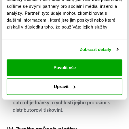
PSČ
sdílíme se svými partnery pro sociální média, inzerci a
analýzy. Partneři tyto údaje mohou zkombinovat s
Stát
dalšími informacemi, které jste jim poskytli nebo které
získali v důsledku toho, že používáte jejich služby.
Doprava do zahraničí je zpoplatněna
a nelze do
něj doručovat Speciály.
Zobrazit detaily
Požádat o fakturu
bude možné po vytvoření
objednávky.
Povolit vše
Pokud je součástí vaší objednávky také
doručování týdeníku Respekt v tištěné verzi, na
Upravit
první vydání ve vaší schránce se můžete těšit
příští, nejpozději přespříští týden (v závislosti na
datu objednávky a rychlosti jejího propsání k
distributorovi tiskovin).