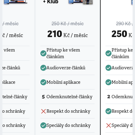
+ Klub
č
/ měsíc
250 Kč
/ měsíc
290 Kč
/
210
250
č / měsíc
Kč / měsíc
Kč 
ke všem
Přístup ke všem
Přístup ke
článkům
článkům
ze článků
Audioverze článků
Audioverze
aplikace
Mobilní aplikace
Mobilní apl
5
2
telné články
Odemknutelné články
Odemknute
do schránky
Respekt do schránky
Respekt do
 do schránky
Speciály do schránky
Speciály d