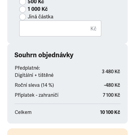
500 Kč
1 000 Kč
Jiná částka
Kč
Souhrn objednávky
Předplatné:
3 480 Kč
Digitální + tištěné
Roční sleva (14 %)
-480 Kč
Příplatek - zahraničí
7 100 Kč
Celkem
10 100 Kč