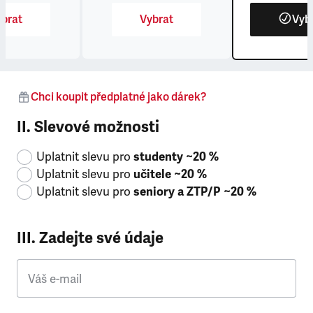
brat
Vybrat
Vyb
Chci koupit předplatné jako dárek?
II. Slevové možnosti
Uplatnit slevu pro
studenty ~20 %
Uplatnit slevu pro
učitele ~20 %
Uplatnit slevu pro
seniory a ZTP/P ~20 %
III. Zadejte své údaje
Váš e-mail