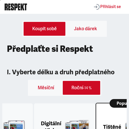
Přihlásit se
Koupit sobě
Jako dárek
Předplaťte si Respekt
I. Vyberte délku a druh předplatného
Měsíční
Roční
-14 %
Popul
Digitální
Tištěné