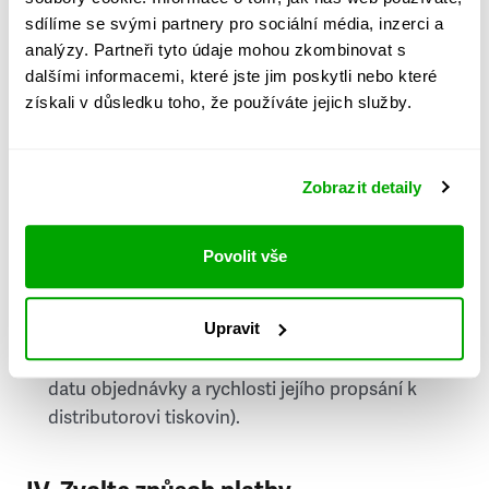
PSČ
sdílíme se svými partnery pro sociální média, inzerci a
analýzy. Partneři tyto údaje mohou zkombinovat s
Stát
dalšími informacemi, které jste jim poskytli nebo které
získali v důsledku toho, že používáte jejich služby.
Doprava do zahraničí je zpoplatněna
a nelze do
něj doručovat Speciály.
Zobrazit detaily
Požádat o fakturu
bude možné po vytvoření
objednávky.
Povolit vše
Pokud je součástí vaší objednávky také
doručování týdeníku Respekt v tištěné verzi, na
Upravit
první vydání ve vaší schránce se můžete těšit
příští, nejpozději přespříští týden (v závislosti na
datu objednávky a rychlosti jejího propsání k
distributorovi tiskovin).