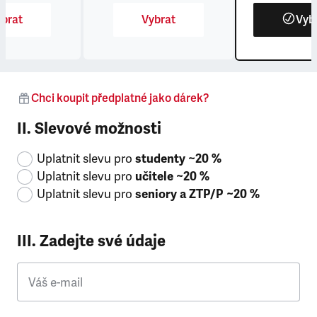
brat
Vybrat
Vyb
Chci koupit předplatné jako dárek?
II. Slevové možnosti
Uplatnit slevu pro
studenty ~20 %
Uplatnit slevu pro
učitele ~20 %
Uplatnit slevu pro
seniory a ZTP/P ~20 %
III. Zadejte své údaje
Váš e-mail