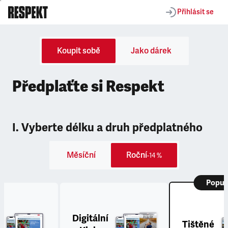
Přihlásit se
Koupit sobě
Jako dárek
Předplaťte si Respekt
I. Vyberte délku a druh předplatného
Měsíční
Roční
-14 %
Popul
Digitální
Tištěné