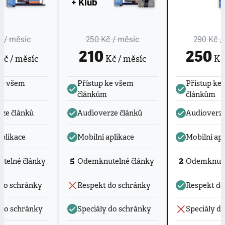
+ Klub
č
/ měsíc
250 Kč
/ měsíc
290 Kč
/
210
250
č / měsíc
Kč / měsíc
Kč 
ke všem
Přístup ke všem
Přístup ke
článkům
článkům
ze článků
Audioverze článků
Audioverze
aplikace
Mobilní aplikace
Mobilní apl
5
2
telné články
Odemknutelné články
Odemknute
do schránky
Respekt do schránky
Respekt do
 do schránky
Speciály do schránky
Speciály d