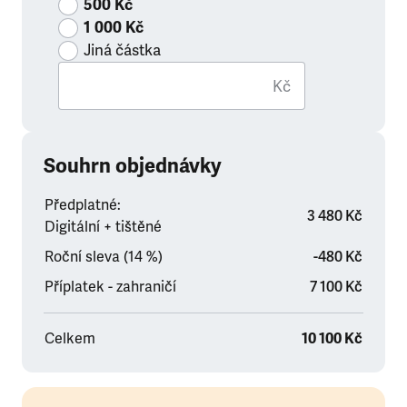
500 Kč
1 000 Kč
Jiná částka
Kč
Souhrn objednávky
Předplatné:
3 480 Kč
Digitální + tištěné
Roční sleva (14 %)
-480 Kč
Příplatek - zahraničí
7 100 Kč
Celkem
10 100 Kč