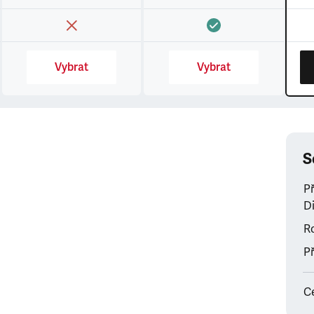
Vybrat
Vybrat
S
P
Di
Ro
Př
C