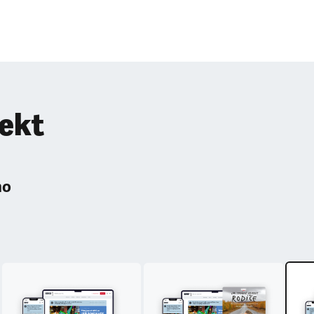
pekt
ho