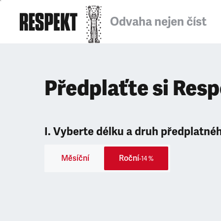
Odvaha nejen číst
Předplaťte si Res
I. Vyberte délku a druh předplatné
Měsíční
Roční
-14 %