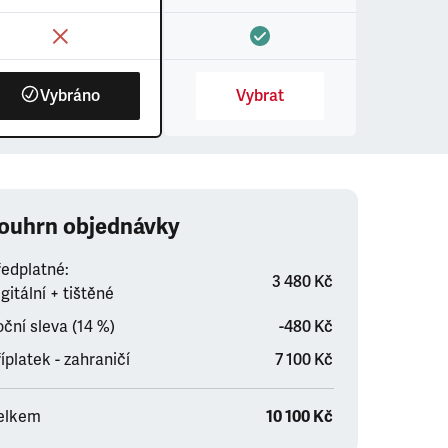
Vybráno
Vybrat
ouhrn objednávky
ředplatné:
3 480 Kč
gitální + tištěné
ční sleva (14 %)
-480 Kč
íplatek - zahraničí
7 100 Kč
elkem
10 100 Kč