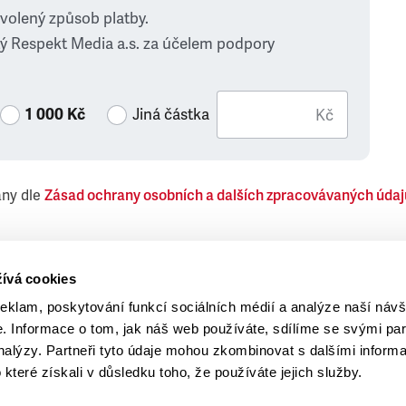
zvolený způsob platby.
ý Respekt Media a.s. za účelem podpory
1 000 Kč
Jiná částka
Kč
ány dle
Zásad ochrany osobních a dalších zpracovávaných údaj
 Respekt Media, a.s., týkající se též jiných než objednaných č
ívá cookies
reklam, poskytování funkcí sociálních médií a analýze naší návš
 Informace o tom, jak náš web používáte, sdílíme se svými par
analýzy. Partneři tyto údaje mohou zkombinovat s dalšími inform
o které získali v důsledku toho, že používáte jejich služby.