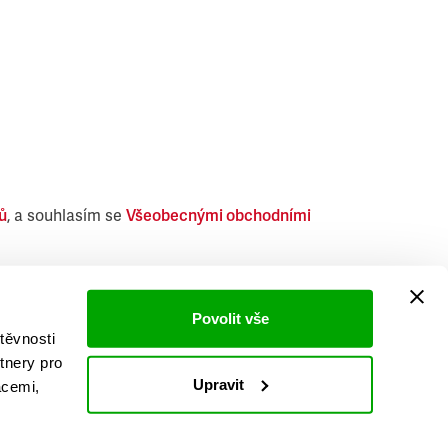
ů
, a souhlasím se
Všeobecnými obchodními
i obdobných produktů.
Povolit vše
těvnosti
tnery pro
Upravit
acemi,