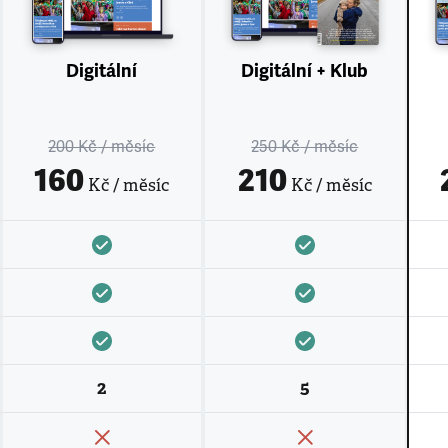
Digitální
Digitální + Klub
200 Kč
/ měsíc
250 Kč
/ měsíc
160
210
Kč / měsíc
Kč / měsíc
2
5