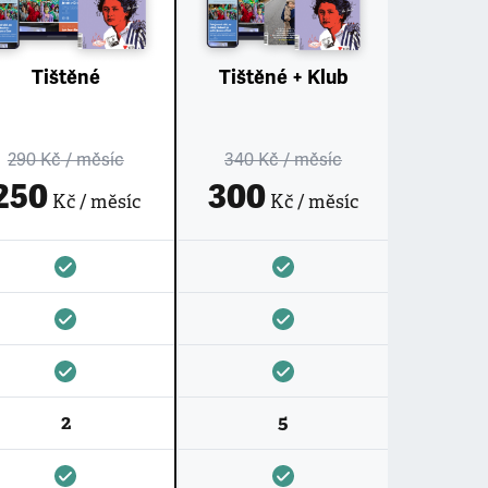
Tištěné
Tištěné + Klub
290 Kč
/ měsíc
340 Kč
/ měsíc
250
300
Kč / měsíc
Kč / měsíc
2
5