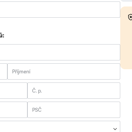
ů:
Příjmení
Č. p.
PSČ