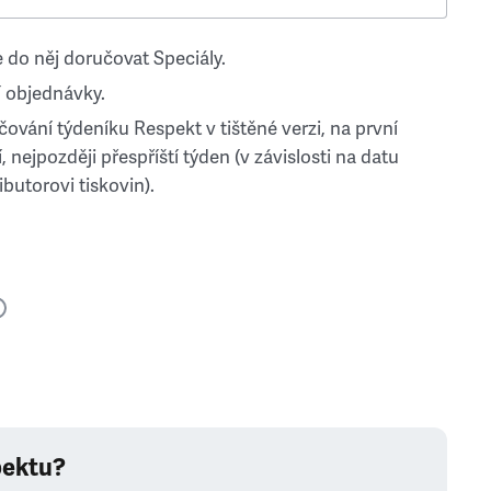
 do něj doručovat Speciály.
 objednávky.
ování týdeníku Respekt v tištěné verzi, na první
, nejpozději přespříští týden (v závislosti na datu
ibutorovi tiskovin).
pektu?