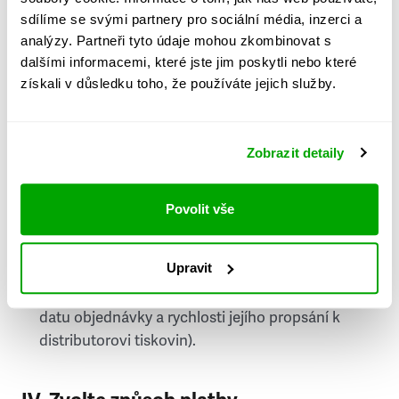
PSČ
sdílíme se svými partnery pro sociální média, inzerci a
analýzy. Partneři tyto údaje mohou zkombinovat s
Stát
dalšími informacemi, které jste jim poskytli nebo které
získali v důsledku toho, že používáte jejich služby.
Doprava do zahraničí je zpoplatněna
a nelze do
něj doručovat Speciály.
Zobrazit detaily
Požádat o fakturu
bude možné po vytvoření
objednávky.
Povolit vše
Pokud je součástí vaší objednávky také
doručování týdeníku Respekt v tištěné verzi, na
Upravit
první vydání ve vaší schránce se můžete těšit
příští, nejpozději přespříští týden (v závislosti na
datu objednávky a rychlosti jejího propsání k
distributorovi tiskovin).