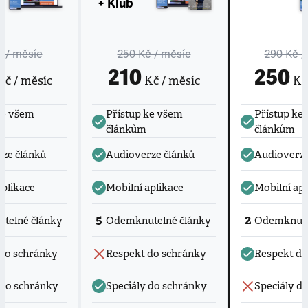
+ Klub
č
/ měsíc
250 Kč
/ měsíc
290 Kč
/
210
250
č / měsíc
Kč / měsíc
Kč 
ke všem
Přístup ke všem
Přístup ke
článkům
článkům
ze článků
Audioverze článků
Audioverze
aplikace
Mobilní aplikace
Mobilní apl
5
2
telné články
Odemknutelné články
Odemknute
do schránky
Respekt do schránky
Respekt do
 do schránky
Speciály do schránky
Speciály d