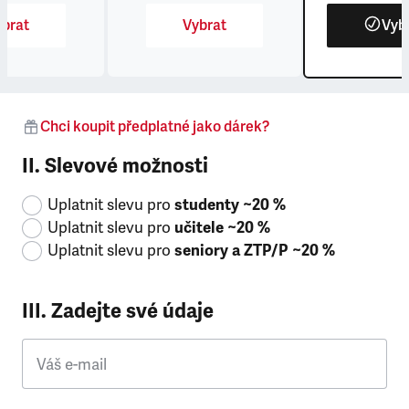
brat
Vybrat
Vyb
Chci koupit předplatné jako dárek?
II. Slevové možnosti
Uplatnit slevu pro
studenty ~20 %
Uplatnit slevu pro
učitele ~20 %
Uplatnit slevu pro
seniory a ZTP/P ~20 %
III. Zadejte své údaje
Váš e-mail