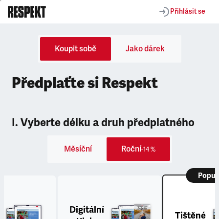
Přihlásit se
Koupit sobě
Jako dárek
Předplaťte si Respekt
I. Vyberte délku a druh předplatného
Měsíční
Roční
-14 %
Popul
Digitální
Tištěné