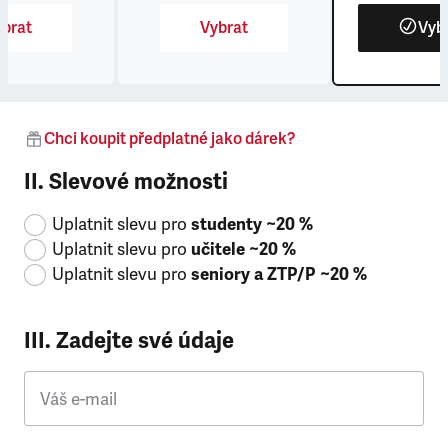
brat
Vybrat
Vyb
Chci koupit předplatné jako dárek?
II. Slevové možnosti
Uplatnit slevu pro
studenty ~20 %
Uplatnit slevu pro
učitele ~20 %
Uplatnit slevu pro
seniory a ZTP/P ~20 %
III. Zadejte své údaje
Váš e-mail