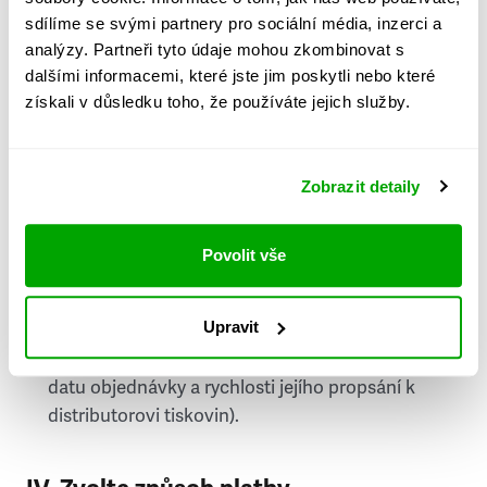
PSČ
sdílíme se svými partnery pro sociální média, inzerci a
analýzy. Partneři tyto údaje mohou zkombinovat s
Stát
dalšími informacemi, které jste jim poskytli nebo které
získali v důsledku toho, že používáte jejich služby.
Doprava do zahraničí je zpoplatněna
a nelze do
něj doručovat Speciály.
Zobrazit detaily
Požádat o fakturu
bude možné po vytvoření
objednávky.
Povolit vše
Pokud je součástí vaší objednávky také
doručování týdeníku Respekt v tištěné verzi, na
Upravit
první vydání ve vaší schránce se můžete těšit
příští, nejpozději přespříští týden (v závislosti na
datu objednávky a rychlosti jejího propsání k
distributorovi tiskovin).