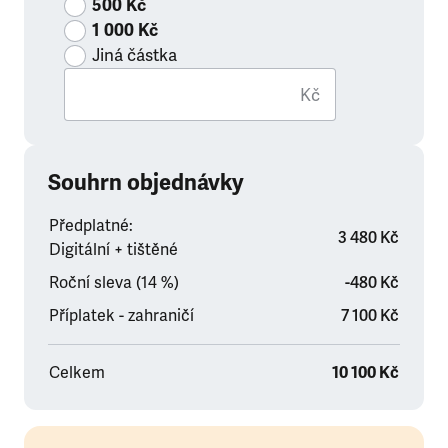
500 Kč
1 000 Kč
Jiná částka
Kč
Souhrn objednávky
Předplatné:
3 480 Kč
Digitální + tištěné
Roční sleva (14 %)
-480 Kč
Příplatek - zahraničí
7 100 Kč
Celkem
10 100 Kč