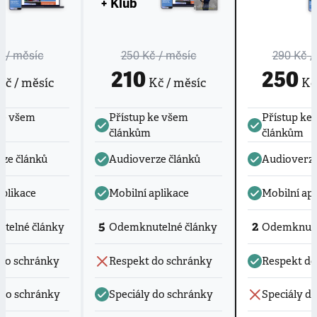
+ Klub
č
/ měsíc
250 Kč
/ měsíc
290 Kč
/
210
250
č / měsíc
Kč / měsíc
Kč 
ke všem
Přístup ke všem
Přístup ke
článkům
článkům
ze článků
Audioverze článků
Audioverze
aplikace
Mobilní aplikace
Mobilní apl
5
2
telné články
Odemknutelné články
Odemknute
do schránky
Respekt do schránky
Respekt do
 do schránky
Speciály do schránky
Speciály d