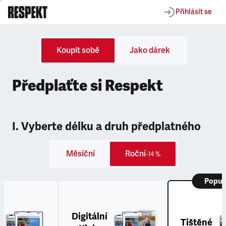
Přihlásit se
Koupit sobě
Jako dárek
Předplaťte si Respekt
I. Vyberte délku a druh předplatného
Měsíční
Roční
-14 %
Popul
Digitální
Tištěné