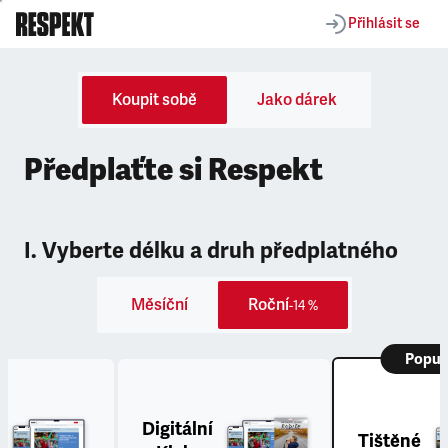
Přihlásit se
Koupit sobě
Jako dárek
Předplaťte si Respekt
I. Vyberte délku a druh předplatného
Měsíční
Roční
-14 %
Popul
Digitální
Tištěné