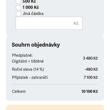
500 Kč
1 000 Kč
Jiná částka
Kč
Souhrn objednávky
Předplatné:
3 480 Kč
Digitální + tištěné
Roční sleva (14 %)
-480 Kč
Příplatek - zahraničí
7 100 Kč
Celkem
10 100 Kč