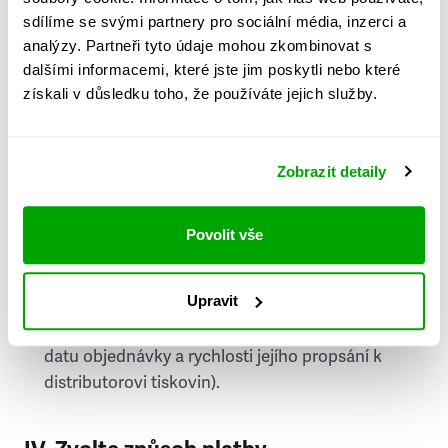
PSČ
sdílíme se svými partnery pro sociální média, inzerci a
analýzy. Partneři tyto údaje mohou zkombinovat s
Stát
dalšími informacemi, které jste jim poskytli nebo které
získali v důsledku toho, že používáte jejich služby.
Doprava do zahraničí je zpoplatněna
a nelze do
něj doručovat Speciály.
Zobrazit detaily
Požádat o fakturu
bude možné po vytvoření
objednávky.
Povolit vše
Pokud je součástí vaší objednávky také
doručování týdeníku Respekt v tištěné verzi, na
Upravit
první vydání ve vaší schránce se můžete těšit
příští, nejpozději přespříští týden (v závislosti na
datu objednávky a rychlosti jejího propsání k
distributorovi tiskovin).