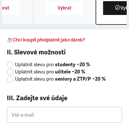
brat
Vybrat
Vyb
Chci koupit předplatné jako dárek?
II. Slevové možnosti
Uplatnit slevu pro
studenty ~20 %
Uplatnit slevu pro
učitele ~20 %
Uplatnit slevu pro
seniory a ZTP/P ~20 %
III. Zadejte své údaje
Váš e-mail