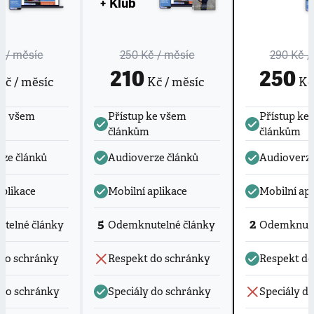
+ Klub
č
/ měsíc
250 Kč
/ měsíc
290 Kč
/
210
250
č / měsíc
Kč / měsíc
Kč 
ke všem
Přístup ke všem
Přístup ke
článkům
článkům
ze článků
Audioverze článků
Audioverze
aplikace
Mobilní aplikace
Mobilní apl
5
2
telné články
Odemknutelné články
Odemknute
do schránky
Respekt do schránky
Respekt do
 do schránky
Speciály do schránky
Speciály d