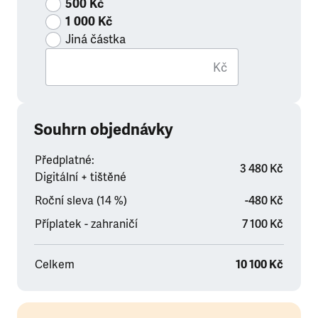
500 Kč
1 000 Kč
Jiná částka
Kč
Souhrn objednávky
Předplatné:
3 480 Kč
Digitální + tištěné
Roční sleva (14 %)
-480 Kč
Příplatek - zahraničí
7 100 Kč
Celkem
10 100 Kč