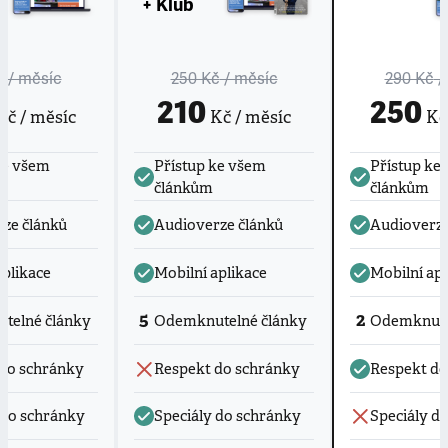
+ Klub
č
/ měsíc
250 Kč
/ měsíc
290 Kč
/
210
250
č / měsíc
Kč / měsíc
Kč 
ke všem
Přístup ke všem
Přístup ke
článkům
článkům
ze článků
Audioverze článků
Audioverze
aplikace
Mobilní aplikace
Mobilní apl
5
2
telné články
Odemknutelné články
Odemknute
do schránky
Respekt do schránky
Respekt do
 do schránky
Speciály do schránky
Speciály d