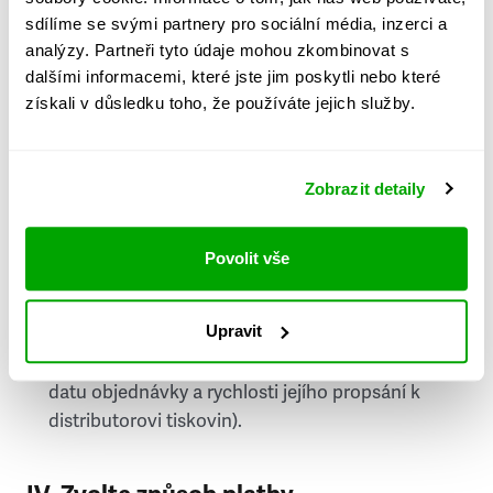
PSČ
sdílíme se svými partnery pro sociální média, inzerci a
analýzy. Partneři tyto údaje mohou zkombinovat s
Stát
dalšími informacemi, které jste jim poskytli nebo které
získali v důsledku toho, že používáte jejich služby.
Doprava do zahraničí je zpoplatněna
a nelze do
něj doručovat Speciály.
Zobrazit detaily
Požádat o fakturu
bude možné po vytvoření
objednávky.
Povolit vše
Pokud je součástí vaší objednávky také
doručování týdeníku Respekt v tištěné verzi, na
Upravit
první vydání ve vaší schránce se můžete těšit
příští, nejpozději přespříští týden (v závislosti na
datu objednávky a rychlosti jejího propsání k
distributorovi tiskovin).